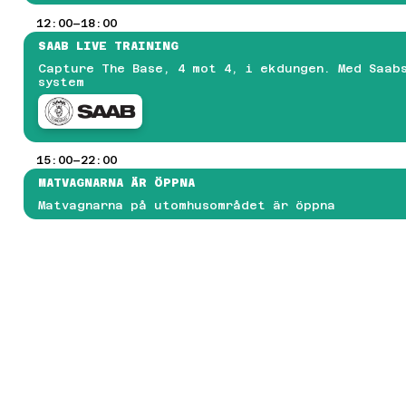
ALL OF DUTY
12:00–18:00
GE OF EMPIRES II
MASH-TURNERING
SAAB LIVE TRAINING
EARTSTONE BATTLEGROUND
Capture The Base, 4 mot 4, i ekdungen. Med Saabs
OALS
system
OCKET LEAGUE
OLICY FÖR PRISPENGAR OCH TÄVLINGSVINSTER
FESTIVAL
ERS
15:00–22:00
NITY
MATVAGNARNA ÄR ÖPPNA
REATÖRER
RTIST ALLEY
Matvagnarna på utomhusområdet är öppna
OSPLAY
NDIEZONE
REW & FUNKTIONÄRER
LITCHEDS VÄNNER
RUPPBOKNING
ONTAKTA OSS
YHETSBREV
RESS- OCH NYHETSRUM
M ARRANGÖRERNA