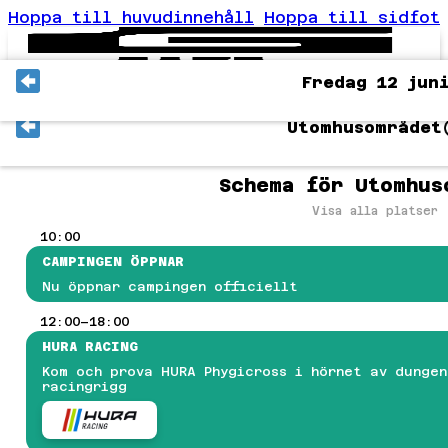
Hoppa till huvudinnehåll
Hoppa till sidfot
Fredag 12 jun
ER
Utomhusområdet
ET
VENTSCHEMA
KTIVITETER
Schema för Utomhus
VENTINFO
AN-DISTRIKTEN
Visa alla platser
TOMHUSOMRÅDET
10:00
AT
CAMPINGEN ÖPPNAR
OENDE
ESEGUIDE
Nu öppnar campingen officiellt
ANLIGA FRÅGOR
12:00–18:00
VENTREGLER
T
HURA RACING
OG JOURNEY COUNTER-STRIKE 2
Kom och prova HURA Phygicross i hörnet av dungen
OG JOURNEY SUMMER 2026 ÖPPET LAN-KVAL
racingrigg
ORTNITE: GLITCHED DUO CHAMPIONSHIP
GC: TEKKEN 8 OCH STREET FIGHTER 6
INECRAFT