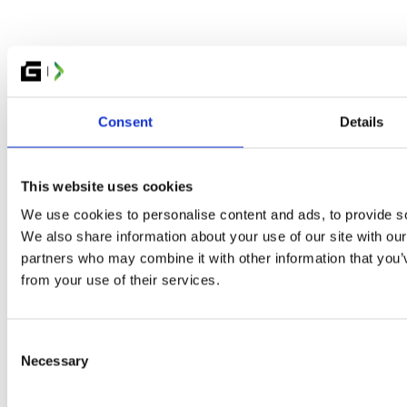
ORTNITE: GLITCHED DUO CHAMPIONSHIP
GC: TEKKEN 8 OCH STREET FIGHTER 6
INECRAFT
ALL OF DUTY
GE OF EMPIRES II
MASH-TURNERING
EARTSTONE BATTLEGROUND
Consent
Details
OALS
OCKET LEAGUE
OLICY FÖR PRISPENGAR OCH TÄVLINGSVINSTER
D FESTIVAL
This website uses cookies
TNERS
We use cookies to personalise content and ads, to provide soc
We also share information about your use of our site with our
MUNITY
partners who may combine it with other information that you’v
REATÖRER
from your use of their services.
RTIST ALLEY
OSPLAY
NDIEZONE
Consent
REW & FUNKTIONÄRER
Necessary
LITCHEDS VÄNNER
Selection
RUPPBOKNING