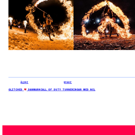
ÄLDRE
NYARE
GLITCHED
DANMARK
CALL OF DUTY TURNERINGAR MED NCL