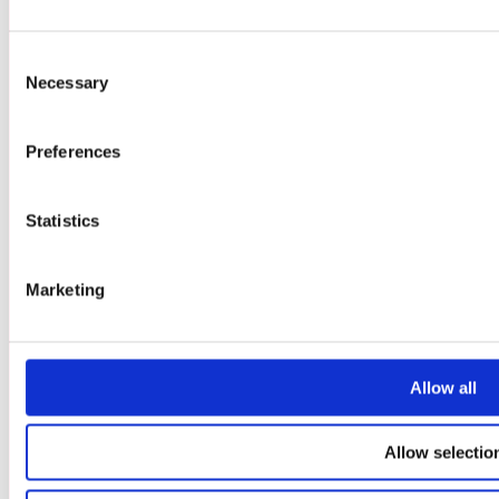
KONTAKTA OSS
Consent
CREW & FUNKTIONÄRER
Necessary
Selection
KREATÖRER
GLITCHEDS VÄNNER
Preferences
PRESS- OCH NYHETSRUM
OM ARRANGÖRERNA
Statistics
POLICY FÖR PRISPENGAR OC
TÄVLINGSVINSTER
Marketing
Allow all
EN
SV
DA
Allow selectio