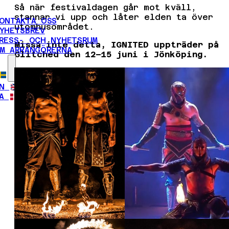
Så när festivaldagen går mot kväll,
stannar vi upp och låter elden ta över
ONTAKTA OSS
utomhusområdet.
YHETSBREV
RESS- OCH NYHETSRUM
Missa inte detta, IGNITED uppträder på
M ARRANGÖRERNA
Glitched den 12–15 juni i Jönköping.
N
A