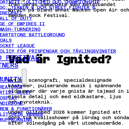
ORTNITE: GLITCHED DUO CHAMPIONSHIP
från deras samarbete med metalbandet
GC: TEKKEN 8 OCH STREET FIGHTER 6
Myrath på bland annat Wacken Open Air oc
INECRAFT
Sweden Rock Festival.
ALL OF DUTY
GE OF EMPIRES II
MASH-TURNERING
EARTSTONE BATTLEGROUND
OALS
OCKET LEAGUE
OLICY FÖR PRISPENGAR OCH TÄVLINGSVINSTER
Vad är Ignited?
D FESTIVAL
TNERS
MUNITY
Mytisk scenografi, specialdesignade
kostymer, pulserande musik i spännande
REATÖRER
eldnummer där varje gnista är tajmad in 
RTIST ALLEY
minsta detalj och med eldkastare, ljus
OSPLAY
och pyroteknik.
NDIEZONE
REW & FUNKTIONÄRER
Under Glitched 2026 kommer Ignited att
LITCHEDS VÄNNER
göra två kvällsshower på lördag och sönda
RUPPBOKNING
efter solnedgång på vårt utomhusområde.