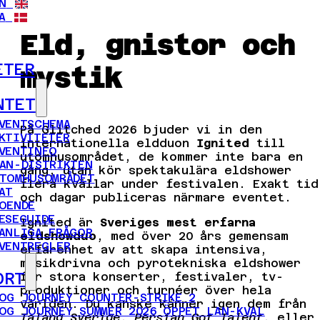
N
A
Eld, gnistor och
ETER
mystik
NTET
VENTSCHEMA
På Glitched 2026 bjuder vi in den
KTIVITETER
internationella eldduon
Ignited
till
VENTINFO
utomhusområdet, de kommer inte bara en
AN-DISTRIKTEN
gång, utan kör spektakulära eldshower
TOMHUSOMRÅDET
flera kvällar under festivalen. Exakt tid
AT
och dagar publiceras närmare eventet.
OENDE
ESEGUIDE
Ignited är
Sveriges mest erfarna
ANLIGA FRÅGOR
eldshowduo
, med över 20 års gemensam
VENTREGLER
erfarenhet av att skapa intensiva,
musikdrivna och pyrotekniska eldshower
ORT
för stora konserter, festivaler, tv-
produktioner och turnéer över hela
OG JOURNEY COUNTER-STRIKE 2
världen. Du kanske känner igen dem från
OG JOURNEY SUMMER 2026 ÖPPET LAN-KVAL
Talang Sverige
,
Persian Got Talent
, eller