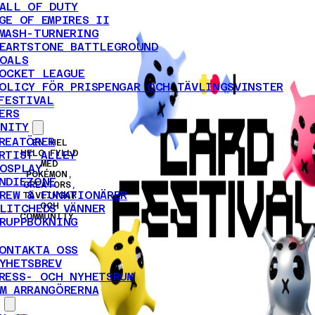
ALL OF DUTY
GE OF EMPIRES II
MASH-TURNERING
EARTSTONE BATTLEGROUND
OALS
OCKET LEAGUE
OLICY FÖR PRISPENGAR OCH TÄVLINGSVINSTER
FESTIVAL
ERS
NITY
REATÖRER
EN HEL
HELG FYLLD
RTIST ALLEY
MED
OSPLAY
POKÉMON,
NDIEZONE
CREATORS,
REW & FUNKTIONÄRER
TÄVLINGAR
OCH
LITCHEDS VÄNNER
COMMUNITY.
RUPPBOKNING
ONTAKTA OSS
YHETSBREV
RESS- OCH NYHETSRUM
M ARRANGÖRERNA