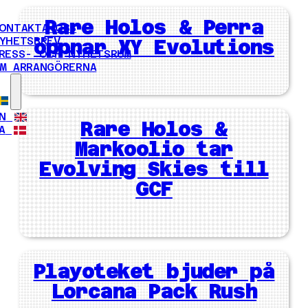
Rare Holos & Perra
ONTAKTA OSS
YHETSBREV
öppnar XY Evolutions
RESS- OCH NYHETSRUM
M ARRANGÖRERNA
N
Rare Holos &
A
Markoolio tar
Evolving Skies till
GCF
Playoteket bjuder på
Lorcana Pack Rush