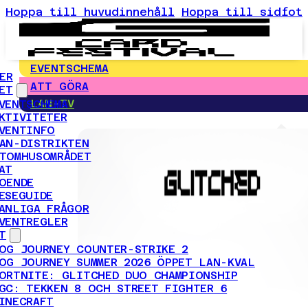
Hoppa till huvudinnehåll
Hoppa till sidfot
EVENTSCHEMA
ER
ATT GÖRA
ET
LAN-TV
VENTSCHEMA
KTIVITETER
VENTINFO
AN-DISTRIKTEN
TOMHUSOMRÅDET
AT
OENDE
ESEGUIDE
ANLIGA FRÅGOR
VENTREGLER
T
OG JOURNEY COUNTER-STRIKE 2
OG JOURNEY SUMMER 2026 ÖPPET LAN-KVAL
ORTNITE: GLITCHED DUO CHAMPIONSHIP
GC: TEKKEN 8 OCH STREET FIGHTER 6
INECRAFT