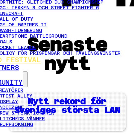
ORTNITE: GLITCHED DUO CHAMPIONSHIP
GC: TEKKEN 8 OCH STREET FIGHTER 6
INECRAFT
ALL OF DUTY
GE OF EMPIRES II
MASH-TURNERING
EARTSTONE BATTLEGROUND
Senaste
OALS
OCKET LEAGUE
OLICY FÖR PRISPENGAR OCH TÄVLINGSVINSTER
nytt
D FESTIVAL
TNERS
MUNITY
REATÖRER
RTIST ALLEY
Nytt rekord för
OSPLAY
NDIEZONE
Sveriges största LAN
REW & FUNKTIONÄRER
LITCHEDS VÄNNER
RUPPBOKNING