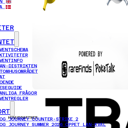
N
A
ETER
NTET
VENTSCHEMA
KTIVITETER
VENTINFO
AN-DISTRIKTEN
TOMHUSOMRÅDET
AT
OENDE
ESEGUIDE
ANLIGA FRÅGOR
VENTREGLER
ORT
HUVUDPARTNER
OG JOURNEY COUNTER-STRIKE 2
OG JOURNEY SUMMER 2026 ÖPPET LAN-KVAL