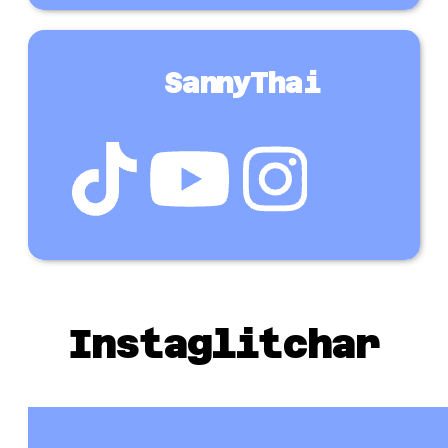
SannyThai
SE FLER KREATÖRER HÄR
Instaglitchar