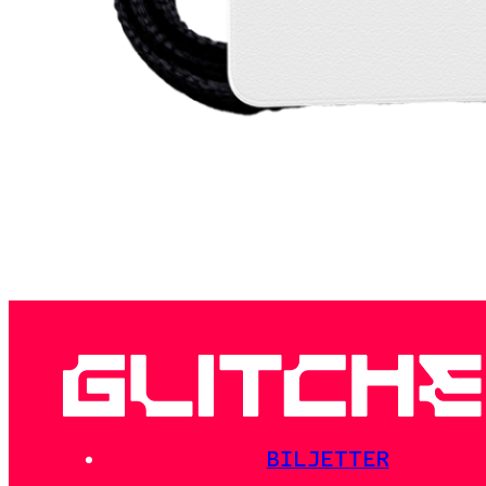
ÄR DU VÅR NÄSTA
CREW-MEDLEM?
BILJETTER