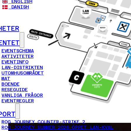
ENGLISH
DANISH
HETER
ENTET
EVENTSCHEMA
AKTIVITETER
EVENTINFO
LAN-DISTRIKTEN
UTOMHUSOMRÅDET
MAT
BOENDE
RESEGUIDE
VANLIGA FRÅGOR
EVENTREGLER
PORT
ROG JOURNEY COUNTER-STRIKE 2
ROG JOURNEY SUMMER 2026 ÖPPET LAN-KVAL