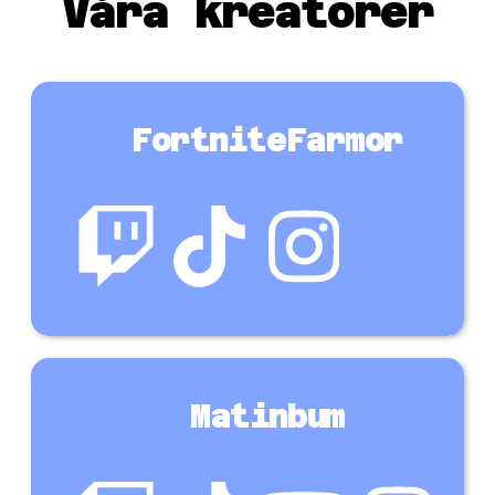
Våra kreatörer
FortniteFarmor
Matinbum