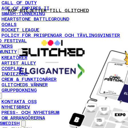
CALL OF DUTY
AGE OF EMPIRES II
KÖP BILJETTER TILL GLITCHED
LÄS MER OM
SMASH-TURNERING
EVENTET HÄR
PROVA-PÅ ATT LANA I 5
HEARTSTONE BATTLEGROUND
TIMMAR
GOALS
ROCKET LEAGUE
POLICY FÖR PRISPENGAR OCH TÄVLINGSVINSTER
D FESTIVAL
TNERS
MUNITY
KREATÖRER
ARTIST ALLEY
COSPLAY
INDIEZONE
CREW & FUNKTIONÄRER
GLITCHEDS VÄNNER
GRUPPBOKNING
KONTAKTA OSS
NYHETSBREV
PRESS- OCH NYHETSRUM
OM ARRANGÖRERNA
SWEDISH