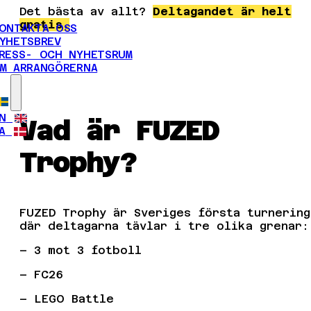
Det bästa av allt?
Deltagandet är helt
gratis.
ONTAKTA OSS
YHETSBREV
RESS- OCH NYHETSRUM
M ARRANGÖRERNA
N
Vad är FUZED
A
Trophy?
FUZED Trophy är Sveriges första turnering
där deltagarna tävlar i tre olika grenar:
– 3 mot 3 fotboll
– FC26
– LEGO Battle