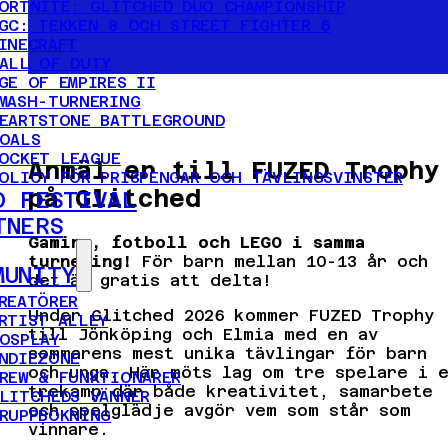
ORTNITE: GLITCHED DUO CHAMPIONSHIP
GC: TEKKEN 8 OCH STREET FIGHTER 6
INECRAFT
ALL OF DUTY
GE OF EMPIRES II
MASH-TURNERING
EARTSTONE BATTLEGROUND
OALS
OCKET LEAGUE
Anmäl er till FUZED Trophy
OLICY FÖR PRISPENGAR OCH TÄVLINGSVINSTER
på Glitched
D FESTIVAL
TNERS
Gaming, fotboll och LEGO i samma
turnering!
För barn mellan 10-13 år och
MUNITY
det är gratis att delta!
REATÖRER
Under Glitched 2026 kommer FUZED Trophy
RTIST ALLEY
till Jönköping och Elmia med en av
OSPLAY
sommarens mest unika tävlingar för barn
NDIEZONE
och unga. Här möts lag om tre spelare i 
REW & FUNKTIONÄRER
trekamp där både kreativitet, samarbete
LITCHEDS VÄNNER
och spelglädje avgör vem som står som
RUPPBOKNING
vinnare.