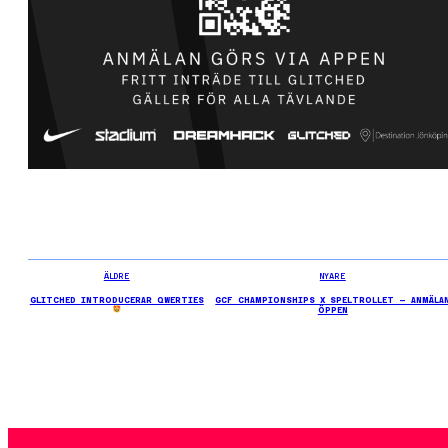
ÄLDRE
NYARE
GLITCHED INTRODUCERAR QWERTIES
GCF CHAMPIONSHIPS X SPELTROLLET – ANMÄLA
ÖPPEN