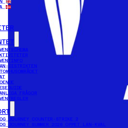
N
A
ETER
NTET
VENTSCHEMA
KTIVITETER
VENTINFO
AN-DISTRIKTEN
TOMHUSOMRÅDET
AT
OENDE
ESEGUIDE
ANLIGA FRÅGOR
VENTREGLER
ORT
OG JOURNEY COUNTER-STRIKE 2
OG JOURNEY SUMMER 2026 ÖPPET LAN-KVAL