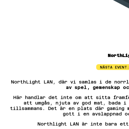
NorthLi
NÄSTA EVENT
NorthLight LAN, där vi samlas i de norr
av spel, gemenskap o
Här handlar det inte om att sitta framf
att umgås, njuta av god mat, bada i
tillsammans. Det är en plats där gaming 
gott i en avslappnad o
Northlight LAN är inte bara et