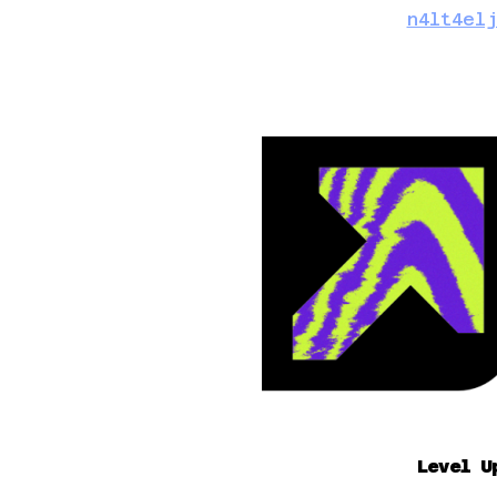
n4lt4el
Level U