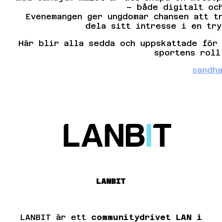
– både digitalt oc
Evenemangen ger ungdomar chansen att t
dela sitt intresse i en tr
Här blir alla sedda och uppskattade för
sportens roll
sandh
LANBIT
LANBIT är ett
communitydrivet LAN i