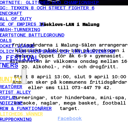
ORTNITE: GLITCHED DUO CHAMPIONSHIP
GC: TEKKEN 8 OCH STREET FIGHTER 6
INECRAFT
ALL OF DUTY
GE OF EMPIRES II
Påsklovs-LAN i Malung
MASH-TURNERING
EARTSTONE BATTLEGROUND
OALS
Fritisgårdarna i Malung-Sälen arrangerar
OCKET LEAGUE
klassiskt påsklovs-LAN på Orrskogen i
OLICY FÖR PRISPENGAR OCH TÄVLINGSVINSTER
Malung. Öppet för åk 6-9 + gymnasiet.
D FESTIVAL
Allmänheten är välkomna onsdag mellan 16
TNERS
20. Alkohol-, rök- och drogfritt.
Start 8 april 13:00, slut 9 april 10:00
MUNITY
Anmälan sker på kommunens fritidsgårdar
REATÖRER
eller sms till 073-447 79 42.
RTIST ALLEY
Turneringar, stor hinderbana, mini-spa,
OSPLAY
karaoke, naglar, mega basket, football
NDIEZONE
target.
REW & FUNKTIONÄRER
LITCHEDS VÄNNER
Facebook
RUPPBOKNING