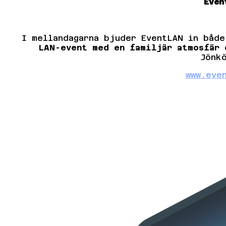
Even
I mellandagarna bjuder EventLAN in båd
LAN-event med en familjär atmosfär
o
Jönk
www.eve