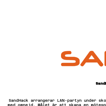
Sand
SandHack arrangerar LAN-partyn under sk
med omnejd. Målet är att skapa en mötesp