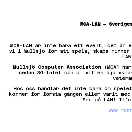
MCA-LAN – Sverige
MCA-LAN är inte bara ett event, det är e
vi i Mullsjö för att spela, skapa minnen
LAN
Mullsjö Computer Association
(MCA) har 
sedan 80-talet och blivit en självkla
vetera
Hos oss handlar det inte bara om spele
kommer för första gången eller varit med
Ses på LAN! It’s
www.mca