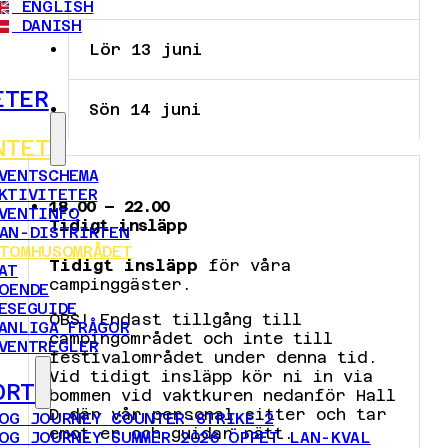
ENGLISH
DANISH
Lör 13 juni
ETER
Sön 14 juni
NTET
VENTSCHEMA
KTIVITETER
18.00 – 22.00
VENTINFO
Tidigt insläpp
AN-DISTRIKTEN
TOMHUSOMRÅDET
Tidigt insläpp
för våra
AT
campinggäster.
OENDE
ESEGUIDE
OBS! Endast tillgång till
ANLIGA FRÅGOR
campingområdet och inte till
VENTREGLER
festivalområdet under denna tid.
Vid tidigt insläpp kör ni in via
ORT
bommen vid vaktkuren nedanför Hall
D där vår personal sitter och tar
OG JOURNEY COUNTER-STRIKE 2
emot er och guidar rätt.
OG JOURNEY SUMMER 2026 ÖPPET LAN-KVAL