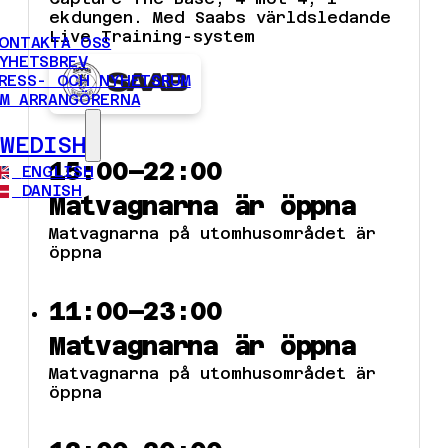
ekdungen. Med Saabs världsledande
Live Training-system
ONTAKTA OSS
YHETSBREV
RESS- OCH NYHETSRUM
M ARRANGÖRERNA
SWEDISH
15:00–22:00
ENGLISH
DANISH
Matvagnarna är öppna
Matvagnarna på utomhusområdet är
öppna
11:00–23:00
Matvagnarna är öppna
Matvagnarna på utomhusområdet är
öppna