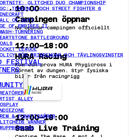
ORTNITE: GLITCHED DUO CHAMPIONSHIP
10:00
GC: TEKKEN 8 OCH STREET FIGHTER 6
INECRAFT
Campingen öppnar
ALL OF DUTY
GE OF EMPIRES II
Nu öppnar campingen officiellt
MASH-TURNERING
EARTSTONE BATTLEGROUND
OALS
12:00–18:00
OCKET LEAGUE
HURA Racing
OLICY FÖR PRISPENGAR OCH TÄVLINGSVINSTER
D FESTIVAL
Kom och prova HURA Phygicross i
TNERS
hörnet av dungen. Styr fysiska
bilar från racingrigg
MUNITY
REATÖRER
RTIST ALLEY
OSPLAY
NDIEZONE
12:00–18:00
REW & FUNKTIONÄRER
LITCHEDS VÄNNER
Saab Live Training
RUPPBOKNING
Capture The Base, 4 mot 4, i