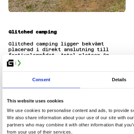
Glitched camping
Glitched camping ligger bekvämt
placerad i direkt anslutning till
festivalområdet. Antal platser är
begränsat.
Läs mer om Glitched camping här
Consent
Details
Bo bekvämt i festivalstuga
This website uses cookies
På campingen finns också möjlighet att
We use cookies to personalise content and ads, to provide soc
hyra festivalstuga för 2, 3 eller 4
We also share information about your use of our site with our
personer.
partners who may combine it with other information that you’v
Läs mer om att boka festivalstuga här
from your use of their services.