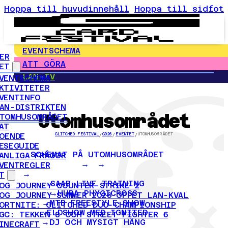
Hoppa till huvudinnehåll
Hoppa till sidfot
EVENTSCHEMA
ER
ATT GÖRA
ET
LAN-TV
VENTSCHEMA
KTIVITETER
VENTINFO
AN-DISTRIKTEN
Utomhusområdet
TOMHUSOMRÅDET
AT
OENDE
GLITCHED FESTIVAL
/
GD26
/
EVENTET
/
UTOMHUSOMRÅDET
ESEGUIDE
SCHEMAT PÅ UTOMHUSOMRÅDET
ANLIGA FRÅGOR
VENTREGLER
T
SAAB LIVE TRAINING
OG JOURNEY COUNTER-STRIKE 2
HURA PHYGICROSS
OG JOURNEY SUMMER 2026 ÖPPET LAN-KVAL
MTB FREESTYLE SHOW
ORTNITE: GLITCHED DUO CHAMPIONSHIP
ELDSHOW MED IGNITED
GC: TEKKEN 8 OCH STREET FIGHTER 6
DJ OCH MYSIGT HÄNG
INECRAFT