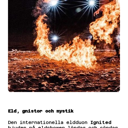
Eld, gnistor och mystik
Den internationella eldduon
Ignited
bjuder på eldshower lördag och söndag