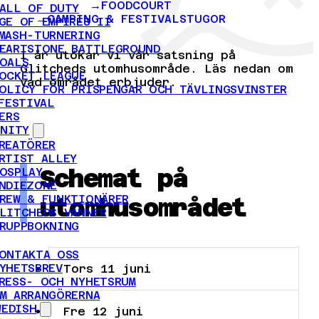
FOODCOURT
ALL OF DUTY
CAMPING & FESTIVALSTUGOR
GE OF EMPIRES II
MASH-TURNERING
EARTSTONE BATTLEGROUND
I år utökar vi vår satsning på
OALS
Glitcheds utomhusområde. Läs nedan om
OCKET LEAGUE
vad området erbjuder.
OLICY FÖR PRISPENGAR OCH TÄVLINGSVINSTER
FESTIVAL
ERS
NITY
REATÖRER
RTIST ALLEY
Schemat på
OSPLAY
NDIEZONE
REW & FUNKTIONÄRER
utomhusområdet
LITCHEDS VÄNNER
RUPPBOKNING
ONTAKTA OSS
YHETSBREV
Tors 11 juni
RESS- OCH NYHETSRUM
M ARRANGÖRERNA
WEDISH
Fre 12 juni