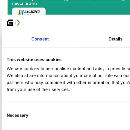
ORTNITE: GLITCHED DUO CHAMPIONSHIP
racingrigg
GC: TEKKEN 8 OCH STREET FIGHTER 6
INECRAFT
ALL OF DUTY
GE OF EMPIRES II
12:00–18:00
MASH-TURNERING
EARTSTONE BATTLEGROUND
SAAB LIVE TRAINING
Consent
Details
OALS
Capture The Base, 4 mot 4, i ekdungen. Med Saabs
OCKET LEAGUE
system
OLICY FÖR PRISPENGAR OCH TÄVLINGSVINSTER
D FESTIVAL
This website uses cookies
TNERS
We use cookies to personalise content and ads, to provide soc
12:00
We also share information about your use of our site with our
MUNITY
GENERATION GAMER MEANS BUSINESS
partners who may combine it with other information that you’v
Dr. Tobias Scholz, Dr. Brian McCauley & Markus K
REATÖRER
from your use of their services.
RTIST ALLEY
12:00
OSPLAY
GLITCHED ÖPPNAR FÖR ALLMÄNHETEN
NDIEZONE
Alla med dagsbiljett är välkomna in
Consent
REW & FUNKTIONÄRER
Necessary
LITCHEDS VÄNNER
Selection
12:00–19:00
RUPPBOKNING
VÄTTERN FOODCOURT