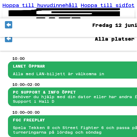
Hoppa till huvudinnehåll
Hoppa till sidfot
Fredag 12 jun
ER
Alla platser
ET
VENTSCHEMA
KTIVITETER
VENTINFO
10:00
AN-DISTRIKTEN
LANET ÖPPNAR
TOMHUSOMRÅDET
Alla med LAN-biljett är välkomna in
AT
OENDE
10:00–02:00
ESEGUIDE
PC SUPPORT & INFO ÖPPET
ANLIGA FRÅGOR
Behöver du hjälp med din dator eller har andra 
VENTREGLER
Support i Hall D
T
OG JOURNEY COUNTER-STRIKE 2
10:00–00:00
OG JOURNEY SUMMER 2026 ÖPPET LAN-KVAL
FGC FREEPLAY
ORTNITE: GLITCHED DUO CHAMPIONSHIP
Spela Tekken 8 och Street Fighter 6 och passa p
GC: TEKKEN 8 OCH STREET FIGHTER 6
turneringarna på lördag och söndag
INECRAFT