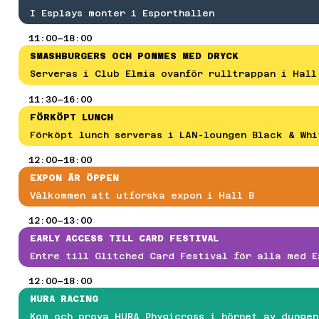
N
I Esplays monter i Esporthallen
A
11:00–18:00
SMASHBURGERS OCH POMMES MED DRYCK
ETER
Serveras i Club Elmia ovanför rulltrappan i Hall
11:30–16:00
NTET
FÖRKÖPT LUNCH
VENTSCHEMA
Förköpt lunch serveras i LAN-loungen Black & Whi
KTIVITETER
VENTINFO
12:00–18:00
AN-DISTRIKTEN
TOMHUSOMRÅDET
EXPON ÄR ÖPPEN
AT
Välkommen att utforska expon i Hall B
OENDE
ESEGUIDE
12:00–13:00
ANLIGA FRÅGOR
EARLY ACCESS TILL CARD FESTIVAL
VENTREGLER
Entre till Glitched Card Festival för alla med E
ORT
12:00–18:00
OG JOURNEY COUNTER-STRIKE 2
HURA RACING
OG JOURNEY SUMMER 2026 ÖPPET LAN-KVAL
Kom och prova HURA Phygicross i hörnet av dungen