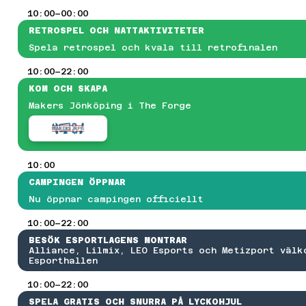
ALL OF DUTY
10:00–00:00
GE OF EMPIRES II
RETROSPEL OCH NATTAKTIVITETER
MASH-TURNERING
EARTSTONE BATTLEGROUND
Spela retrospel och kvala till retrofinalen
OALS
10:00–22:00
OCKET LEAGUE
OLICY FÖR PRISPENGAR OCH TÄVLINGSVINSTER
KOM OCH SKAPA
FESTIVAL
Makers Jönköping i The Forge
ERS
NITY
REATÖRER
RTIST ALLEY
OSPLAY
10:00
NDIEZONE
CAMPINGEN ÖPPNAR
REW & FUNKTIONÄRER
Nu öppnar campingen officiellt
LITCHEDS VÄNNER
RUPPBOKNING
10:00–22:00
BESÖK ESPORTLAGENS MONTRAR
ONTAKTA OSS
Alliance, Lilmix, LEO Esports och Metizport välk
YHETSBREV
Esporthallen
RESS- OCH NYHETSRUM
M ARRANGÖRERNA
10:00–22:00
SPELA GRATIS OCH SNURRA PÅ LYCKOHJUL