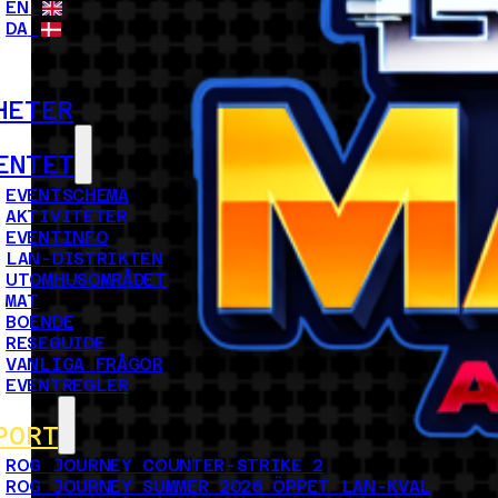
EN
DA
HETER
ENTET
EVENTSCHEMA
AKTIVITETER
EVENTINFO
LAN-DISTRIKTEN
UTOMHUSOMRÅDET
MAT
BOENDE
RESEGUIDE
VANLIGA FRÅGOR
EVENTREGLER
PORT
ROG JOURNEY COUNTER-STRIKE 2
ROG JOURNEY SUMMER 2026 ÖPPET LAN-KVAL