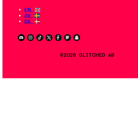
EN
SV
DA
©2026 GLITCHED AB