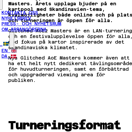
Masters. Årets upplaga bjuder på en
kartpool med Skandinavien-tema,
KONTAKTA OSS
kvalmöjligheter både online och på plat
NYHETSBREV
och turneringen är öppen för alla.
PRESS- OCH NYHETSRUM
OM ARRANGÖRERNA
Glitched AoE2 Masters är en LAN-turnering
och en festivalupplevelse öppen för alla
med fokus på kartor inspirerade av det
skandinaviska klimatet.
EN
DA
Nya Glitched AoE Masters kommer även att
ha ett helt nytt dedikerat tävlingsområd
för huvudturneringen, samt en förbättrad
och uppgraderad viewing area för
publiken.
Turneringsformat