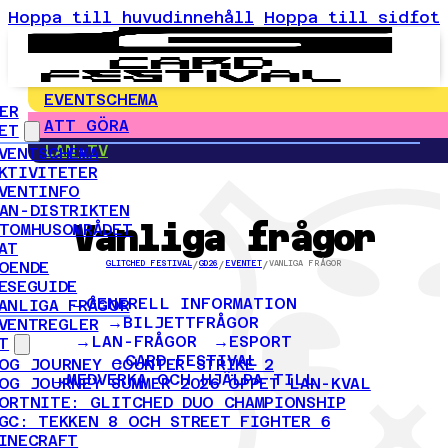
Hoppa till huvudinnehåll
Hoppa till sidfot
EVENTSCHEMA
ER
ATT GÖRA
ET
LAN-TV
VENTSCHEMA
KTIVITETER
VENTINFO
AN-DISTRIKTEN
Vanliga frågor
TOMHUSOMRÅDET
AT
OENDE
GLITCHED FESTIVAL
/
GD26
/
EVENTET
/
VANLIGA FRÅGOR
ESEGUIDE
GENERELL INFORMATION
ANLIGA FRÅGOR
BILJETTFRÅGOR
VENTREGLER
LAN-FRÅGOR
ESPORT
T
CARD FESTIVAL
OG JOURNEY COUNTER-STRIKE 2
MEDVERKA OCH HJÄLPA TILL
OG JOURNEY SUMMER 2026 ÖPPET LAN-KVAL
ORTNITE: GLITCHED DUO CHAMPIONSHIP
GC: TEKKEN 8 OCH STREET FIGHTER 6
INECRAFT