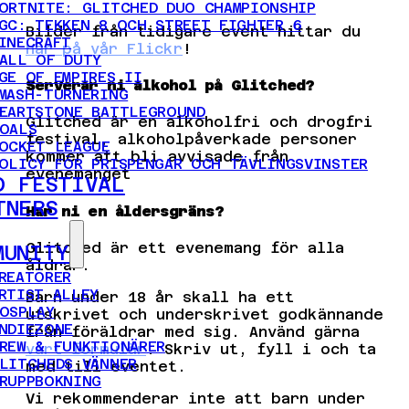
ORTNITE: GLITCHED DUO CHAMPIONSHIP
GC: TEKKEN 8 OCH STREET FIGHTER 6
Bilder från tidigare event hittar du
INECRAFT
här på vår Flickr
!
ALL OF DUTY
GE OF EMPIRES II
Serverar ni alkohol på Glitched?
MASH-TURNERING
EARTSTONE BATTLEGROUND
Glitched är en alkoholfri och drogfri
OALS
festival, alkoholpåverkade personer
OCKET LEAGUE
kommer att bli avvisade från
OLICY FÖR PRISPENGAR OCH TÄVLINGSVINSTER
evenemanget
D FESTIVAL
TNERS
Har ni en åldersgräns?
Glitched är ett evenemang för alla
MUNITY
åldrar.
REATÖRER
RTIST ALLEY
Barn under 18 år skall ha ett
OSPLAY
utskrivet och underskrivet godkännande
NDIEZONE
från föräldrar med sig. Använd gärna
REW & FUNKTIONÄRER
vårt formulär
. Skriv ut, fyll i och ta
LITCHEDS VÄNNER
med till eventet.
RUPPBOKNING
Vi rekommenderar inte att barn under