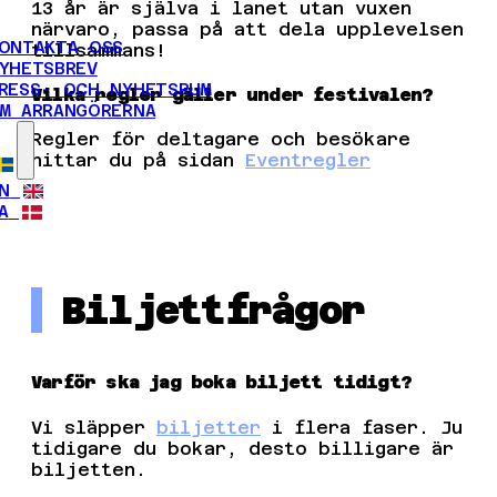
13 år är själva i lanet utan vuxen
närvaro, passa på att dela upplevelsen
ONTAKTA OSS
tillsammans!
YHETSBREV
RESS- OCH NYHETSRUM
Vilka regler gäller under festivalen?
M ARRANGÖRERNA
Regler för deltagare och besökare
hittar du på sidan
Eventregler
N
A
Biljettfrågor
Varför ska jag boka biljett tidigt?
Vi släpper
biljetter
i flera faser. Ju
tidigare du bokar, desto billigare är
biljetten.