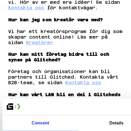
vi. Hör av er med era idéer! Se sidan
Kontakta oss
för kontaktvägar.
Hur kan jag som kreatör vara med?
Vi har ett kreatörsprogram för dig som
skapar content online! Läs mer på
sidan
Kreatörer
Hur kan mitt företag bidra till och
synas på Glitched?
Företag och organisationer kan bli
partners till Glitched. Kontakta vårt
B2B-team, se sidan
Kontakta oss
Hur kan vårt LAN bli en del i Glitcheds
nätverk?
Vi välkomnar mindre LAN-arrangörer att
bli en del i vårt nätverk. Läs mer på
sidan
Bli LAN-vän till Glitched
Consent
Details