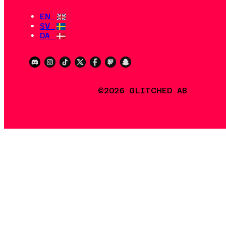
EN
SV
DA
©2026 GLITCHED AB