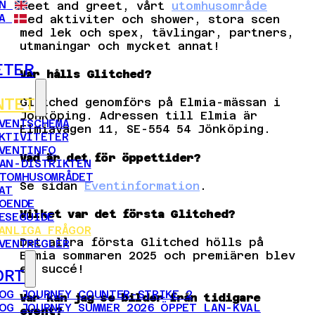
N
meet and greet, vårt
utomhusområde
A
med aktiviter och shower, stora scen
med lek och spex, tävlingar, partners,
utmaningar och mycket annat!
ETER
Var hålls Glitched?
NTET
Glitched genomförs på Elmia-mässan i
Jönköping. Adressen till Elmia är
VENTSCHEMA
Elmiavägen 11, SE-554 54 Jönköping.
KTIVITETER
VENTINFO
Vad är det för öppettider?
AN-DISTRIKTEN
TOMHUSOMRÅDET
Se sidan
Eventinformation
.
AT
OENDE
Vilket var det första Glitched?
ESEGUIDE
ANLIGA FRÅGOR
Det allra första Glitched hölls på
VENTREGLER
Elmia sommaren 2025 och premiären blev
en succé!
ORT
OG JOURNEY COUNTER-STRIKE 2
Var kan jag se bilder från tidigare
OG JOURNEY SUMMER 2026 ÖPPET LAN-KVAL
event?