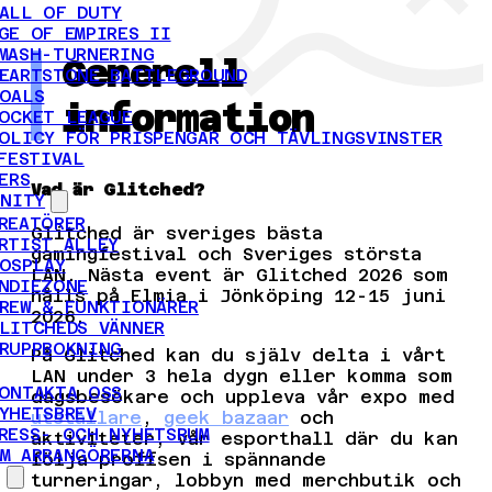
ALL OF DUTY
GE OF EMPIRES II
MASH-TURNERING
Generell
EARTSTONE BATTLEGROUND
OALS
information
OCKET LEAGUE
OLICY FÖR PRISPENGAR OCH TÄVLINGSVINSTER
FESTIVAL
ERS
Vad är Glitched?
NITY
REATÖRER
Glitched är sveriges bästa
RTIST ALLEY
gamingfestival och Sveriges största
OSPLAY
LAN. Nästa event är Glitched 2026 som
NDIEZONE
hålls på Elmia i Jönköping 12-15 juni
REW & FUNKTIONÄRER
2026.
LITCHEDS VÄNNER
RUPPBOKNING
På Glitched kan du själv delta i vårt
LAN under 3 hela dygn eller komma som
ONTAKTA OSS
dagsbesökare och uppleva vår expo med
YHETSBREV
utställare
,
geek bazaar
och
RESS- OCH NYHETSRUM
aktiviteter, vår esporthall där du kan
M ARRANGÖRERNA
följa proffsen i spännande
turneringar, lobbyn med merchbutik och