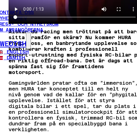
ONTAKTA OSS
YHETSBREV
RESS- OCH NYHETSRUM
M ARRANGÖRERNA
Älskar du racing men tröttnat på att bar
sitta framför en skärm? Nu kommer HURA
SWEDISH
Phygicross, en banbrytande upplevelse so
kombinerar kraften i professionell
ENGLISH
esport-utrustning med fysiska RC-bilar 
DANISH
en riktig offroad-bana. Det är dags att
spänna fast sig för framtidens
motorsport.
Gamingvärlden pratar ofta om ”immersion”
men HURA tar konceptet till en helt ny
nivå genom vad de kallar för en ”phygital
upplevelse. Istället för att styra
digitala bilar i ett spel, tar du plats i
en professionell simulatorcockpit för at
kontrollera en fysisk, trimmad RC-bil so
dundrar fram på en specialbyggd bana i
verkligheten.