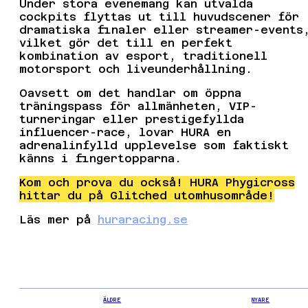
Under stora evenemang kan utvalda
cockpits flyttas ut till huvudscener för
dramatiska finaler eller streamer-events
vilket gör det till en perfekt
kombination av esport, traditionell
motorsport och liveunderhållning.
Oavsett om det handlar om öppna
träningspass för allmänheten, VIP-
turneringar eller prestigefyllda
influencer-race, lovar HURA en
adrenalinfylld upplevelse som faktiskt
känns i fingertopparna.
Kom och prova du också! HURA Phygicross
hittar du på Glitched utomhusområde!
Läs mer på
huraracing.se
ÄLDRE
NYARE