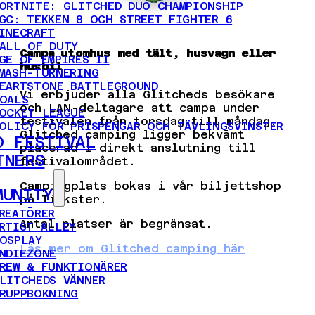
ORTNITE: GLITCHED DUO CHAMPIONSHIP
GC: TEKKEN 8 OCH STREET FIGHTER 6
INECRAFT
ALL OF DUTY
Campa utomhus med tält, husvagn eller
GE OF EMPIRES II
husbil
MASH-TURNERING
EARTSTONE BATTLEGROUND
Vi erbjuder alla Glitcheds besökare
OALS
och LAN-deltagare att campa under
OCKET LEAGUE
festivalen från torsdag till måndag.
OLICY FÖR PRISPENGAR OCH TÄVLINGSVINSTER
Glitched camping ligger bekvämt
D FESTIVAL
placerad i direkt anslutning till
TNERS
festivalområdet.
Campingplats bokas i vår biljettshop
MUNITY
på Tickster.
REATÖRER
Antal platser är begränsat.
RTIST ALLEY
OSPLAY
Läs mer om Glitched camping här
NDIEZONE
REW & FUNKTIONÄRER
LITCHEDS VÄNNER
RUPPBOKNING