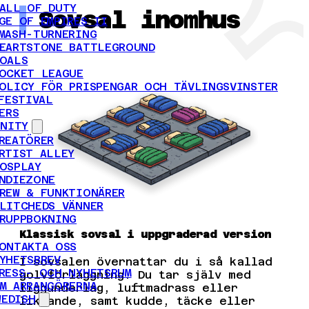
ALL OF DUTY
Sovsal inomhus
GE OF EMPIRES II
MASH-TURNERING
EARTSTONE BATTLEGROUND
OALS
OCKET LEAGUE
OLICY FÖR PRISPENGAR OCH TÄVLINGSVINSTER
FESTIVAL
ERS
NITY
REATÖRER
RTIST ALLEY
OSPLAY
NDIEZONE
REW & FUNKTIONÄRER
LITCHEDS VÄNNER
RUPPBOKNING
Klassisk sovsal i uppgraderad version
ONTAKTA OSS
YHETSBREV
I sovsalen övernattar du i så kallad
RESS- OCH NYHETSRUM
golvförläggning. Du tar själv med
M ARRANGÖRERNA
liggunderlag, luftmadrass eller
WEDISH
liknande, samt kudde, täcke eller