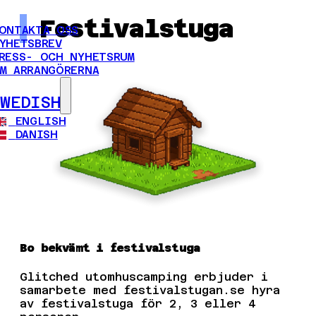
Festivalstuga
ONTAKTA OSS
YHETSBREV
RESS- OCH NYHETSRUM
M ARRANGÖRERNA
SWEDISH
ENGLISH
DANISH
Bo bekvämt i festivalstuga
Glitched utomhuscamping erbjuder i
samarbete med festivalstugan.se hyra
av festivalstuga för 2, 3 eller 4