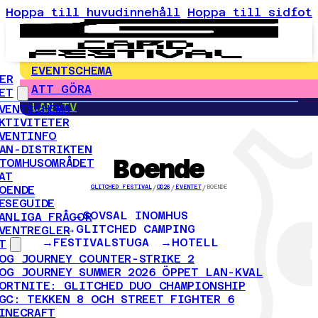
Hoppa till huvudinnehåll
Hoppa till sidfot
EVENTSCHEMA
ER
ATT GÖRA
ET
LAN-TV
VENTSCHEMA
KTIVITETER
VENTINFO
AN-DISTRIKTEN
Boende
TOMHUSOMRÅDET
AT
OENDE
GLITCHED FESTIVAL
/
GD26
/
EVENTET
/
BOENDE
ESEGUIDE
SOVSAL INOMHUS
ANLIGA FRÅGOR
GLITCHED CAMPING
VENTREGLER
FESTIVALSTUGA
HOTELL
T
OG JOURNEY COUNTER-STRIKE 2
OG JOURNEY SUMMER 2026 ÖPPET LAN-KVAL
ORTNITE: GLITCHED DUO CHAMPIONSHIP
GC: TEKKEN 8 OCH STREET FIGHTER 6
INECRAFT