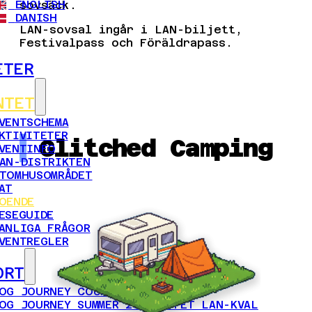
ENGLISH
sovsäck.
DANISH
LAN-sovsal ingår i LAN-biljett,
Festivalpass och Föräldrapass.
ETER
NTET
VENTSCHEMA
KTIVITETER
Glitched Camping
VENTINFO
AN-DISTRIKTEN
TOMHUSOMRÅDET
AT
OENDE
ESEGUIDE
ANLIGA FRÅGOR
VENTREGLER
ORT
OG JOURNEY COUNTER-STRIKE 2
OG JOURNEY SUMMER 2026 ÖPPET LAN-KVAL