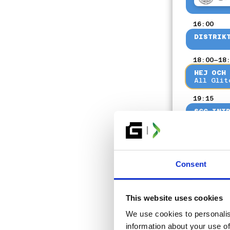
AGE OF EMPIRES II
SMASH-TURNERING
HEARTSTONE BATTLEGROUND
16:00
GOALS
DISTRIK
ROCKET LEAGUE
POLICY FÖR PRISPENGAR OCH TÄV
CARD FESTIVAL
18:00–18
PARTNERS
HEJ OCH 
COMMUNITY
All Glit
KREATÖRER
ARTIST ALLEY
19:15
COSPLAY
SGC INT
INDIEZONE
CREW & FUNKTIONÄRER
21:00
GLITCHEDS VÄNNER
SGC JEOP
GRUPPBOKNING
OM
22:00
Consent
KONTAKTA OSS
DISTRIK
NYHETSBREV
PRESS- OCH NYHETSRUM
23:00
OM ARRANGÖRERNA
This website uses cookies
SWEDISH
DISTRIK
We use cookies to personalis
ENGLISH
information about your use of
DANISH