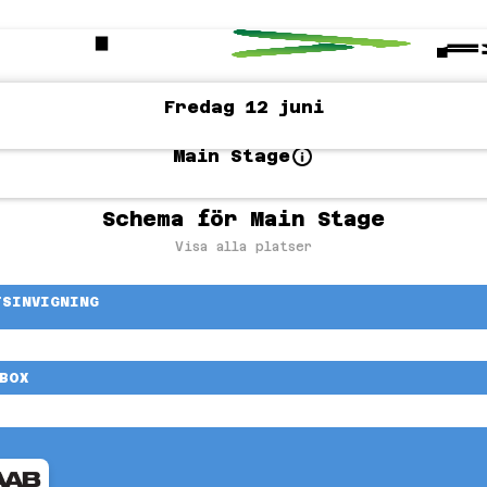
Fredag 12 juni
Main Stage
Schema för Main Stage
Visa alla platser
TSINVIGNING
BOX
 LAN-KVAL
IONSHIP
TER 6