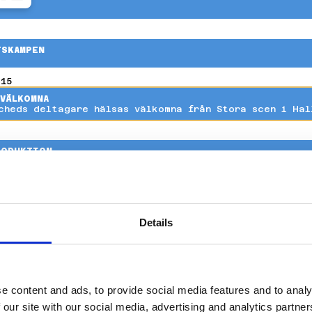
TSKAMPEN
LINGSVINSTER
:15
VÄLKOMNA
cheds deltagare hälsas välkomna från Stora scen i Hal
RODUKTION
ARDY
Details
TSKAMPEN
TSKAMPEN
e content and ads, to provide social media features and to analy
 our site with our social media, advertising and analytics partn