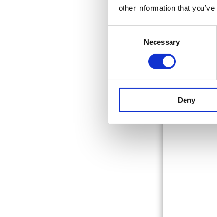
other information that you’ve
Consent
NYHETER
EVENTET
Necessary
Selection
EVENTSCHEMA
AKTIVITETER
EVENTINFO
LAN-DISTRIKTEN
UTOMHUSOMRÅDET
MAT
Deny
BOENDE
RESEGUIDE
VANLIGA FRÅGOR
EVENTREGLER
ESPORT
ROG JOURNEY COUNTER-STRIKE 2
ROG JOURNEY SUMMER 2026 ÖPPET
FORTNITE: GLITCHED DUO CHAMP
FGC: TEKKEN 8 OCH STREET FIGH
MINECRAFT
CALL OF DUTY
AGE OF EMPIRES II