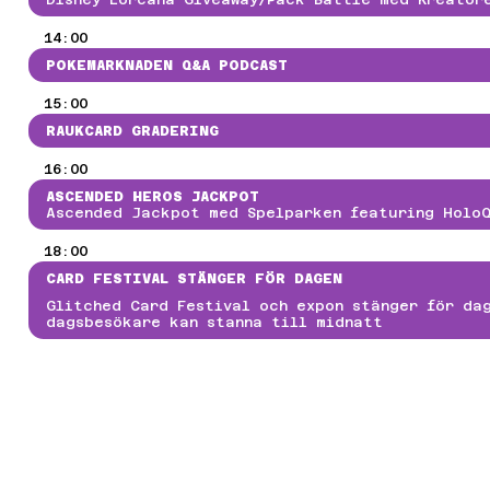
ALL OF DUTY
GE OF EMPIRES II
14:00
MASH-TURNERING
POKEMARKNADEN Q&A PODCAST
EARTSTONE BATTLEGROUND
OALS
15:00
OCKET LEAGUE
RAUKCARD GRADERING
OLICY FÖR PRISPENGAR OCH TÄVLINGSVINSTER
FESTIVAL
16:00
ERS
ASCENDED HEROS JACKPOT
NITY
Ascended Jackpot med Spelparken featuring Holo
REATÖRER
RTIST ALLEY
18:00
OSPLAY
CARD FESTIVAL STÄNGER FÖR DAGEN
NDIEZONE
REW & FUNKTIONÄRER
Glitched Card Festival och expon stänger för da
dagsbesökare kan stanna till midnatt
LITCHEDS VÄNNER
RUPPBOKNING
ONTAKTA OSS
YHETSBREV
RESS- OCH NYHETSRUM
M ARRANGÖRERNA