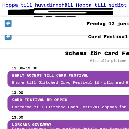
Hoppa till huvudinnehåll
Hoppa till sidfot
Fredag 12 jun
ER
Card Festival
ET
VENTSCHEMA
KTIVITETER
Schema för Card F
VENTINFO
AN-DISTRIKTEN
Visa alla platser
TOMHUSOMRÅDET
12:00–13:00
AT
EARLY ACCESS TILL CARD FESTIVAL
OENDE
ESEGUIDE
Entre till Glitched Card Festival för alla med E
ANLIGA FRÅGOR
13:00
VENTREGLER
T
CARD FESTIVAL ÄR ÖPPEN
OG JOURNEY COUNTER-STRIKE 2
Dörrarna till Glitched Card Festival öppnas för 
OG JOURNEY SUMMER 2026 ÖPPET LAN-KVAL
ORTNITE: GLITCHED DUO CHAMPIONSHIP
13:00
GC: TEKKEN 8 OCH STREET FIGHTER 6
LORCANA GIVEAWAY
INECRAFT
Disney Lorcana Giveaway/Pack Battle med Kreatör