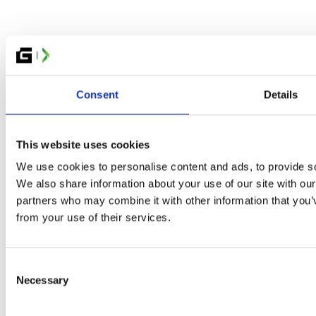
ORTNITE: GLITCHED DUO CHAMPIONSHIP
GC: TEKKEN 8 OCH STREET FIGHTER 6
INECRAFT
ALL OF DUTY
GE OF EMPIRES II
MASH-TURNERING
EARTSTONE BATTLEGROUND
Consent
Details
OALS
OCKET LEAGUE
OLICY FÖR PRISPENGAR OCH TÄVLINGSVINSTER
D FESTIVAL
This website uses cookies
TNERS
We use cookies to personalise content and ads, to provide soc
We also share information about your use of our site with our
MUNITY
partners who may combine it with other information that you’v
REATÖRER
from your use of their services.
RTIST ALLEY
OSPLAY
NDIEZONE
Consent
REW & FUNKTIONÄRER
Necessary
LITCHEDS VÄNNER
Selection
RUPPBOKNING