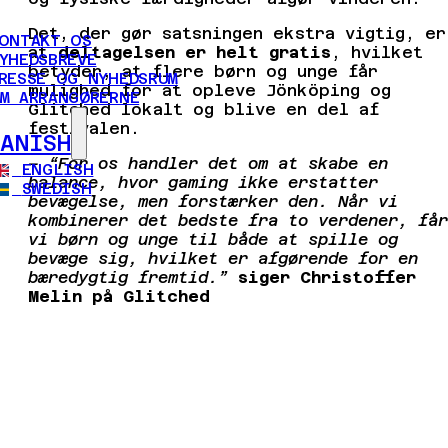
Det, der gør satsningen ekstra vigtig, er
ONTAKT OS
at
deltagelsen er helt gratis
, hvilket
YHEDSBREVE
betyder, at flere børn og unge får
RESSE OG NYHEDSRUM
mulighed for at opleve Jönköping og
M ARRANGØRERNE
Glitched lokalt og blive en del af
festivalen.
DANISH
– “For os handler det om at skabe en
ENGLISH
balance, hvor gaming ikke erstatter
SWEDISH
bevægelse, men forstærker den. Når vi
kombinerer det bedste fra to verdener, får
vi børn og unge til både at spille og
bevæge sig, hvilket er afgørende for en
bæredygtig fremtid.”
siger Christoffer
Melin på Glitched