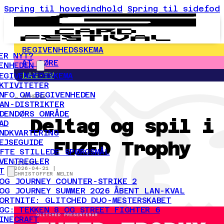
Spring til hovedindhold
Spring til sidefod
BEGIVENHEDSSKEMA
ER NYT?
AT GØRE
ENHEDEN
LAN-TV
EGIVENHEDSSKEMA
KTIVITETER
NFO OM BEGIVENHEDEN
← NYHEDER
AN-DISTRIKTER
DENDØRS OMRÅDE
Deltag og spil i
AD
NDKVARTERING
FUZED Trophy
EJSEGUIDE
FTE STILLEDE SPØRGSMÅL
VENTREGLER
UDGIVET
2026-04-21 |
T
CHRISTOFFER MELIN
OG JOURNEY COUNTER-STRIKE 2
OG JOURNEY SUMMER 2026 ÅBENT LAN-KVAL
ORTNITE: GLITCHED DUO-MESTERSKABET
GC: TEKKEN 8 OG STREET FIGHTER 6
INECRAFT