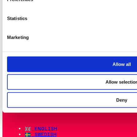
Statistics
PARTNERE
KONTAKT OS
Marketing
CREW & FRIVILLIGE
CREATORS
GLITCHED'S VENNER
Allow all
PRESSE OG NYHEDSRUM
OM ARRANGØRERNE
Allow selectio
PRÆMIEPENGE- OG
KONKURRENCEGEVINSTPOLITI
Deny
ENGLISH
SWEDISH