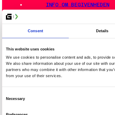
INFO OM BEGIVENHEDEN
LAN-DISTRIKTER
UDENDØRS OMRÅDE
MAD
Consent
Details
INDKVARTERING
REJSEGUIDE
This website uses cookies
OFTE STILLEDE SPØRGSMÅL
We use cookies to personalise content and ads, to provide soc
EVENTREGLER
We also share information about your use of our site with our
partners who may combine it with other information that you’v
from your use of their services.
ESPORT
GLITCHED KORTFESTIVAL
Consent
Necessary
Selection
ARTIST ALLEY
INDIEZONE
Preferences