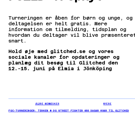
Turneringen er åben for børn og unge, og
deltagelsen er helt gratis. Mere
information om tilmelding, tidsplan og
hvordan du deltager vil blive præsentere
snart.
Hold øje med glitched.se og vores
sociale kanaler for opdateringer og
planlæg dit besøg til Glitched den
12.-15. juni på Elmia i Jönköping
ÆLDRE MENNESKER
NYERE
FGC-TURNERINGER: TEKKEN 8 OG STREET FIGHTER 6
50 DAGAR KVAR TIL GLITCHED