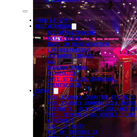
HVAD ER NYT?
BEGIVENHEDEN
BEGIVENHEDSSKEMA
AKTIVITETER
INFO OM BEGIVENHEDEN
LAN-DISTRIKTER
UDENDØRS OMRÅDE
MAD
INDKVARTERING
REJSEGUIDE
OFTE STILLEDE SPØRGSMÅL
EVENTREGLER
ESPORT
ROG JOURNEY COUNTER-STRIKE 2
ROG JOURNEY SUMMER 2026 ÅBENT
FORTNITE: GLITCHED DUO-MESTER
FGC: TEKKEN 8 OG STREET FIGHT
MINECRAFT
CALL OF DUTY
AGE OF EMPIRES II