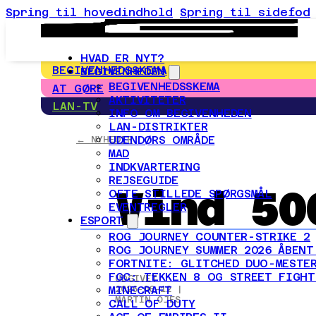
Spring til hovedindhold
Spring til sidefod
HVAD ER NYT?
BEGIVENHEDSSKEMA
BEGIVENHEDEN
BEGIVENHEDSSKEMA
AT GØRE
AKTIVITETER
LAN-TV
INFO OM BEGIVENHEDEN
LAN-DISTRIKTER
UDENDØRS OMRÅDE
← NYHEDER
MAD
INDKVARTERING
REJSEGUIDE
Vind 50
OFTE STILLEDE SPØRGSMÅL
EVENTREGLER
ESPORT
ROG JOURNEY COUNTER-STRIKE 2
ROG JOURNEY SUMMER 2026 ÅBENT
FORTNITE: GLITCHED DUO-MESTER
FGC: TEKKEN 8 OG STREET FIGHT
UDGIVET
MINECRAFT
2026-06-12 |
MARTIN ÖJES
CALL OF DUTY