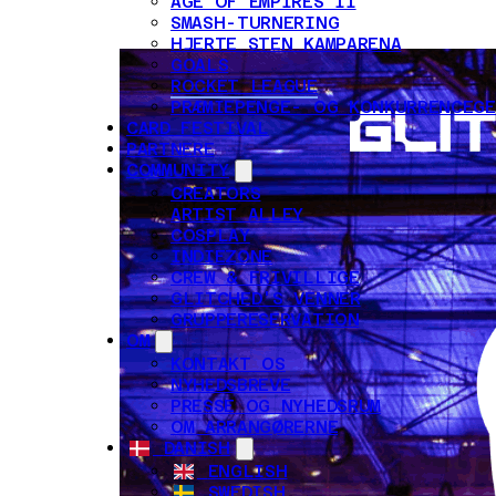
AGE OF EMPIRES II
SMASH-TURNERING
HJERTE STEN KAMPARENA
GOALS
ROCKET LEAGUE
PRÆMIEPENGE- OG KONKURRENCEG
CARD FESTIVAL
PARTNERE
COMMUNITY
CREATORS
ARTIST ALLEY
COSPLAY
INDIEZONE
CREW & FRIVILLIGE
GLITCHED'S VENNER
GRUPPERESERVATION
OM
KONTAKT OS
NYHEDSBREVE
PRESSE OG NYHEDSRUM
OM ARRANGØRERNE
DANISH
ENGLISH
SWEDISH