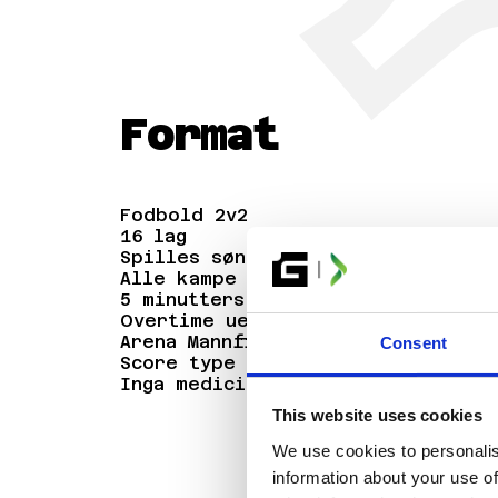
BILLETTER
Format
Fodbold 2v2
16 lag
Spilles søndag
Alle kampe er BO5
5 minutters kamplængde
Overtime uendeligt, man spiller 
Arena Mannfield Nat
Consent
Score type serie, max score uend
Inga mediciner
This website uses cookies
We use cookies to personalis
information about your use of