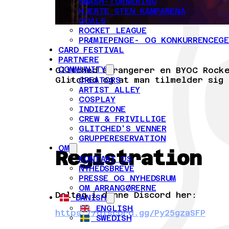
SMASH-TURNERING
HJERTE STEN KAMPARENA
GOALS
ROCKET LEAGUE
PRÆMIEPENGE- OG KONKURRENCEG
CARD FESTIVAL
PARTNERE
COMMUNITY
Glitched arrangerer en BYOC Rock
CREATORS
Glitched og at man tilmelder sig 
ARTIST ALLEY
COSPLAY
INDIEZONE
CREW & FRIVILLIGE
GLITCHED'S VENNER
GRUPPERESERVATION
OM
Registration
KONTAKT OS
NYHEDSBREVE
PRESSE OG NYHEDSRUM
OM ARRANGØRERNE
Deltag i denne Discord her:
DANISH
ENGLISH
https://discord.gg/Py25gzaSFP
SWEDISH