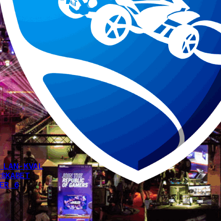
 LAN-KVAL
SKABET
ER 6