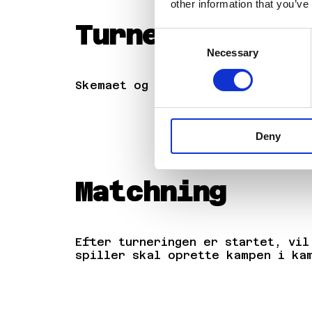
other information that you’ve
Turneringstruk
Consent
Necessary
Selection
Skemaet og formatet kan tilpasses
Deny
Matchning
Efter turneringen er startet, vi
spiller skal oprette kampen i ka