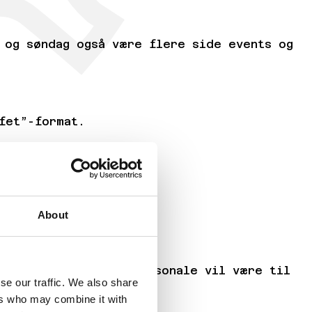
 og søndag også være flere side events og
fet”-format.
g variation.
er er aktiveret.
About
er hele festivalen.
lige til udlån, og personale vil være til
se our traffic. We also share
ers who may combine it with
.000 SEK!