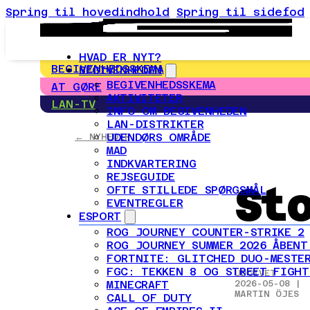
Spring til hovedindhold
Spring til sidefod
HVAD ER NYT?
BEGIVENHEDSSKEMA
BEGIVENHEDEN
BEGIVENHEDSSKEMA
AT GØRE
AKTIVITETER
LAN-TV
INFO OM BEGIVENHEDEN
LAN-DISTRIKTER
UDENDØRS OMRÅDE
← NYHEDER
MAD
INDKVARTERING
REJSEGUIDE
St
OFTE STILLEDE SPØRGSMÅL
EVENTREGLER
ESPORT
ROG JOURNEY COUNTER-STRIKE 2
ROG JOURNEY SUMMER 2026 ÅBENT
FORTNITE: GLITCHED DUO-MESTER
FGC: TEKKEN 8 OG STREET FIGHT
UDGIVET
MINECRAFT
2026-05-08 |
MARTIN ÖJES
CALL OF DUTY