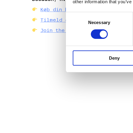
other information that you’ve
Køb din billet her
Consent
Tilmeld dig her
Necessary
Selection
Join the Discord here
Deny