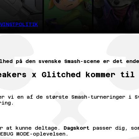
EVINSTPOLITIK
lhed på den svenske Smash-scene er det end
eakers x Glitched kommer til
er vi en af de største Smash-turneringer i S
ring.
or at kunne deltage.
Dagskort
passer dig, som
EBUG MODE-oplevelsen.