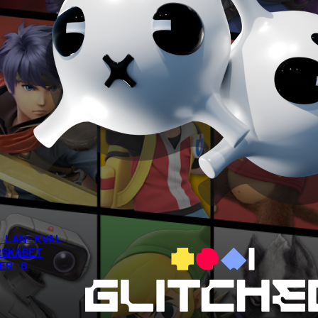
 LAN-KVAL
SKABET
ER 6