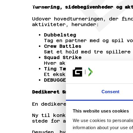
BILLETTER
Turnering, sidebegivenheder og ak
Udover hovedturneringen, der fin
aktiviteter, herunder:
Dubbelsteg
Tag en partner med og spil vo
Crew Battles
Sæt et hold med tre spillere
Squad Strike
Hver akt er en ny karakter. E
Ting Tændt
Et eksklusivt Glitched-format
DEBUGGERS Ladder Serie
Consent
Dedikeret Smash-overflade
En dedikeret Smash-bane til casua
This website uses cookies
Ny til konkurrencedygtig Smash? I
We use cookies to personalis
stede for at hjælpe!
information about your use of
Desuden, hvis der er 50+ registr