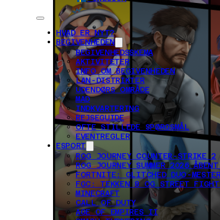
HVAD ER NYT?
BEGIVENHEDEN
BEGIVENHEDSSKEMA
AKTIVITETER
INFO OM BEGIVENHEDEN
LAN-DISTRIKTER
UDENDØRS OMRÅDE
MAD
INDKVARTERING
REJSEGUIDE
OFTE STILLEDE SPØRGSMÅL
EVENTREGLER
ESPORT
ROG JOURNEY COUNTER-STRIKE 2
ROG JOURNEY SUMMER 2026 ÅBENT
FORTNITE: GLITCHED DUO-MESTER
FGC: TEKKEN 8 OG STREET FIGHT
MINECRAFT
CALL OF DUTY
AGE OF EMPIRES II