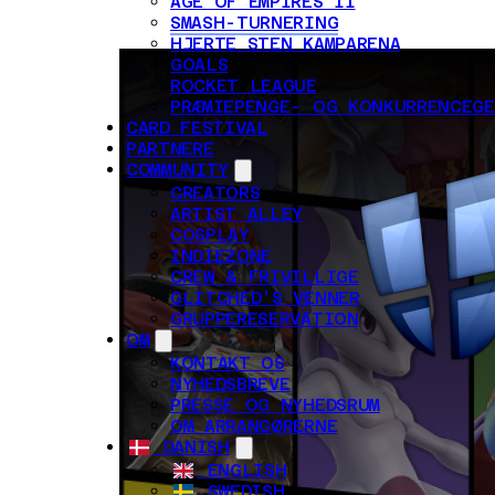
AGE OF EMPIRES II
SMASH-TURNERING
HJERTE STEN KAMPARENA
GOALS
ROCKET LEAGUE
PRÆMIEPENGE- OG KONKURRENCEG
CARD FESTIVAL
PARTNERE
COMMUNITY
CREATORS
ARTIST ALLEY
COSPLAY
INDIEZONE
CREW & FRIVILLIGE
GLITCHED'S VENNER
GRUPPERESERVATION
OM
KONTAKT OS
NYHEDSBREVE
PRESSE OG NYHEDSRUM
OM ARRANGØRERNE
DANISH
ENGLISH
SWEDISH