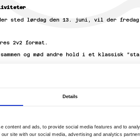
tiviteter
der sted lørdag den 13. juni, vil der fredag
res 2v2 format.
 sammen og mød andre hold i et klassisk “sta
t format, der udfordrer spillernes bredde o
, hvor alle genstande, baner og forhindring
Details
l spil og opvarmning vil også være åben und
ntet problem. Controllere vil være tilgænge
e content and ads, to provide social media features and to analy
 our site with our social media, advertising and analytics partn
erede spillere, forhøjes præmiepuljen til 15