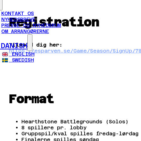
KONTAKT OS
Registration
NYHEDSBREVE
PRESSE OG NYHEDSRUM
OM ARRANGØRERNE
DANISH
Tilmeld dig her:
https://esparven.se/Game/Season/SignUp/7
ENGLISH
SWEDISH
Format
Hearthstone Battlegrounds (Solos)
8 spillere pr. lobby
Gruppspil/kval spilles fredag-lørdag
Finalerne spilles søndag