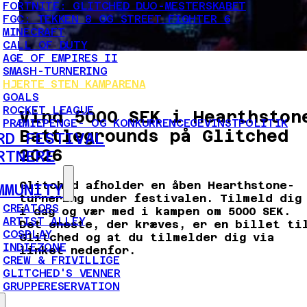
FORTNITE: GLITCHED DUO-MESTERSKABET
FGC: TEKKEN 8 OG STREET FIGHTER 6
MINECRAFT
CALL OF DUTY
AGE OF EMPIRES II
SMASH-TURNERING
HJERTE STEN KAMPARENA
GOALS
ROCKET LEAGUE
Vind 5000 SEK i Hearthston
PRÆMIEPENGE- OG KONKURRENCEGEVINSTPOLITIK
Battlegrounds på Glitched
RD FESTIVAL
2026
RTNERE
Glitched afholder en åben Hearthstone-
MMUNITY
turnering under festivalen. Tilmeld dig
CREATORS
i dag og vær med i kampen om 5000 SEK.
ARTIST ALLEY
Det eneste, der kræves, er en billet ti
COSPLAY
Glitched og at du tilmelder dig via
INDIEZONE
linket nedenfor.
CREW & FRIVILLIGE
GLITCHED'S VENNER
GRUPPERESERVATION