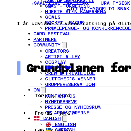
AGE OF EMPIRES II
SAAB LIVE TRAINING
HURA FYSISK
SMASH-TURNERING
DJ OG HYGGELIG SNAK
HJERTE STEN KAMPARENA
GOALS
ROCKET LEAGUE
I år udvider vi vores satsning på Gli
PRÆMIEPENGE- OG KONKURRENCEG
CARD FESTIVAL
PARTNERE
COMMUNITY
CREATORS
ARTIST ALLEY
COSPLAY
Grundplanen fo
INDIEZONE
CREW & FRIVILLIGE
GLITCHED'S VENNER
GRUPPERESERVATION
OM
Tor 11. juni
KONTAKT OS
NYHEDSBREVE
PRESSE OG NYHEDSRUM
OM ARRANGØRERNE
Fre 12. juni
DANISH
ENGLISH
SWEDISH
Lør 13. juni