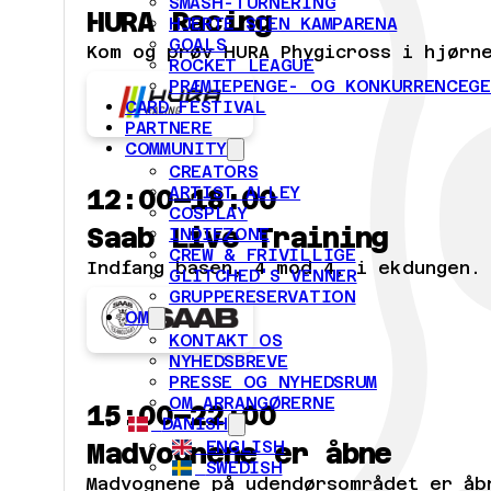
SMASH-TURNERING
HURA Racing
HJERTE STEN KAMPARENA
GOALS
Kom og prøv HURA Phygicross i hjørne
ROCKET LEAGUE
PRÆMIEPENGE- OG KONKURRENCEG
CARD FESTIVAL
PARTNERE
COMMUNITY
CREATORS
ARTIST ALLEY
12:00–18:00
COSPLAY
Saab Live Training
INDIEZONE
CREW & FRIVILLIGE
Indfang basen, 4 mod 4, i ekdungen.
GLITCHED'S VENNER
GRUPPERESERVATION
OM
KONTAKT OS
NYHEDSBREVE
PRESSE OG NYHEDSRUM
OM ARRANGØRERNE
15:00–22:00
DANISH
ENGLISH
Madvognene er åbne
SWEDISH
Madvognene på udendørsområdet er åb