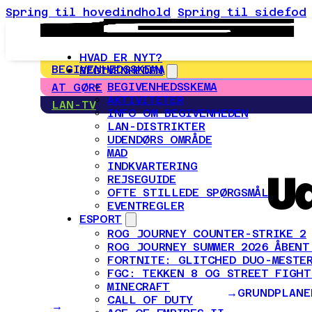
Spring til hovedindhold
Spring til sidefod
HVAD ER NYT?
BEGIVENHEDSSKEMA
BEGIVENHEDEN
BEGIVENHEDSSKEMA
AT GØRE
AKTIVITETER
LAN-TV
INFO OM BEGIVENHEDEN
LAN-DISTRIKTER
UDENDØRS OMRÅDE
MAD
INDKVARTERING
U
REJSEGUIDE
OFTE STILLEDE SPØRGSMÅL
EVENTREGLER
ESPORT
ROG JOURNEY COUNTER-STRIKE 2
ROG JOURNEY SUMMER 2026 ÅBENT
FORTNITE: GLITCHED DUO-MESTER
FGC: TEKKEN 8 OG STREET FIGHT
MINECRAFT
GRUNDPLANE
CALL OF DUTY