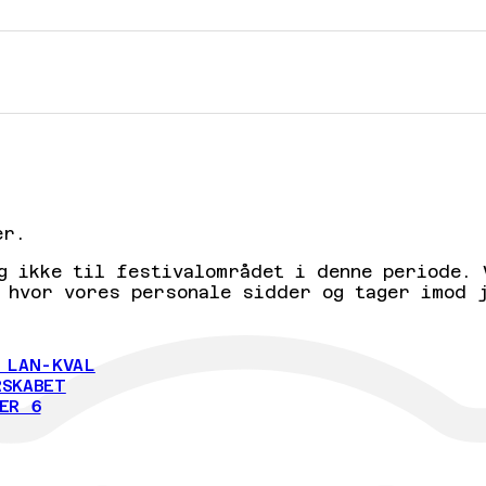
er.
g ikke til festivalområdet i denne periode. 
 hvor vores personale sidder og tager imod 
 LAN-KVAL
SKABET
ER 6