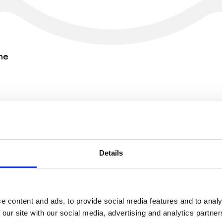
ne
 Med Saabs verdensførende Live Training-syst
Details
e content and ads, to provide social media features and to analy
 our site with our social media, advertising and analytics partn
t af skoven. Styr fysiske biler fra racing 