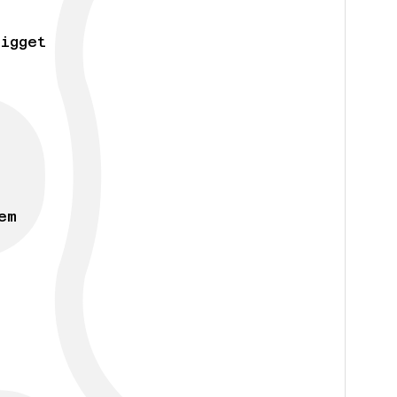
rigget
em