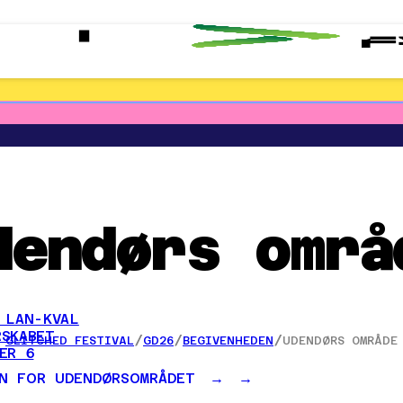
dendørs områ
 LAN-KVAL
SKABET
/
/
/
GLITCHED FESTIVAL
GD26
BEGIVENHEDEN
UDENDØRS OMRÅDE
ER 6
N FOR UDENDØRSOMRÅDET