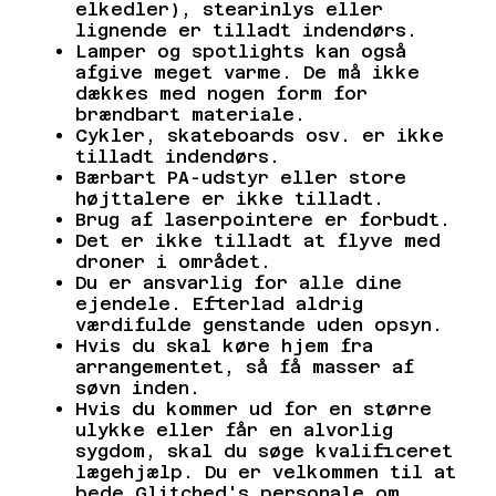
elkedler), stearinlys eller
lignende er tilladt indendørs.
Lamper og spotlights kan også
afgive meget varme. De må ikke
dækkes med nogen form for
brændbart materiale.
Cykler, skateboards osv. er ikke
tilladt indendørs.
Bærbart PA-udstyr eller store
højttalere er ikke tilladt.
Brug af laserpointere er forbudt.
Det er ikke tilladt at flyve med
droner i området.
Du er ansvarlig for alle dine
ejendele. Efterlad aldrig
værdifulde genstande uden opsyn.
Hvis du skal køre hjem fra
arrangementet, så få masser af
søvn inden.
Hvis du kommer ud for en større
ulykke eller får en alvorlig
sygdom, skal du søge kvalificeret
lægehjælp. Du er velkommen til at
bede Glitched's personale om