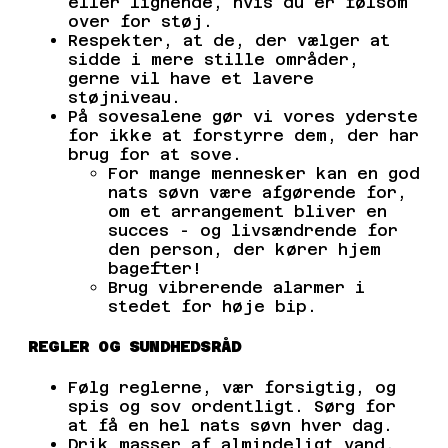
eller lignende, hvis du er følsom
over for støj.
Respekter, at de, der vælger at
sidde i mere stille områder,
gerne vil have et lavere
støjniveau.
På sovesalene gør vi vores yderste
for ikke at forstyrre dem, der har
brug for at sove.
For mange mennesker kan en god
nats søvn være afgørende for,
om et arrangement bliver en
succes - og livsændrende for
den person, der kører hjem
bagefter!
Brug vibrerende alarmer i
stedet for høje bip.
REGLER OG SUNDHEDSRÅD
Følg reglerne, vær forsigtig, og
spis og sov ordentligt. Sørg for
at få en hel nats søvn hver dag.
Drik masser af almindeligt vand.