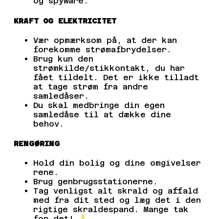
og spyware.
KRAFT OG ELEKTRICITET
Vær opmærksom på, at der kan
forekomme strømafbrydelser.
Brug kun den
strømkilde/stikkontakt, du har
fået tildelt. Det er ikke tilladt
at tage strøm fra andre
samledåser.
Du skal medbringe din egen
samledåse til at dække dine
behov.
RENGØRING
Hold din bolig og dine omgivelser
rene.
Brug genbrugsstationerne.
Tag venligst alt skrald og affald
med fra dit sted og læg det i den
rigtige skraldespand. Mange tak
for det!