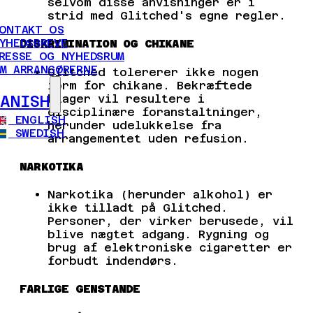
selvom disse anvisninger er i
strid med Glitched's egne regler.
ONTAKT OS
YHEDSBREVE
DISKRIMINATION OG CHIKANE
RESSE OG NYHEDSRUM
M ARRANGØRERNE
Glitched tolererer ikke nogen
form for chikane. Bekræftede
klager vil resultere i
DANISH
disciplinære foranstaltninger,
ENGLISH
herunder udelukkelse fra
SWEDISH
arrangementet uden refusion.
NARKOTIKA
Narkotika (herunder alkohol) er
ikke tilladt på Glitched.
Personer, der virker berusede, vil
blive nægtet adgang. Rygning og
brug af elektroniske cigaretter er
forbudt indendørs.
FARLIGE GENSTANDE