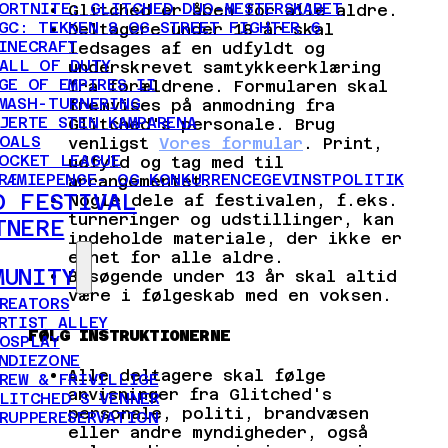
ORTNITE: GLITCHED DUO-MESTERSKABET
Glitched er åben for alle aldre.
GC: TEKKEN 8 OG STREET FIGHTER 6
Deltagere under 18 år skal
INECRAFT
ledsages af en udfyldt og
ALL OF DUTY
underskrevet samtykkeerklæring
GE OF EMPIRES II
fra forældrene. Formularen skal
MASH-TURNERING
fremvises på anmodning fra
JERTE STEN KAMPARENA
Glitched's personale. Brug
OALS
venligst
Vores formular
. Print,
OCKET LEAGUE
udfyld og tag med til
RÆMIEPENGE- OG KONKURRENCEGEVINSTPOLITIK
arrangementet.
D FESTIVAL
Nogle dele af festivalen, f.eks.
turneringer og udstillinger, kan
TNERE
indeholde materiale, der ikke er
egnet for alle aldre.
MUNITY
Besøgende under 13 år skal altid
være i følgeskab med en voksen.
REATORS
RTIST ALLEY
FØLG INSTRUKTIONERNE
OSPLAY
NDIEZONE
Alle deltagere skal følge
REW & FRIVILLIGE
anvisninger fra Glitched's
LITCHED'S VENNER
personale, politi, brandvæsen
RUPPERESERVATION
eller andre myndigheder, også