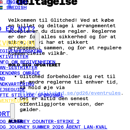
deltagelse
ENGLISH
SWEDISH
Velkommen til Glitched! Ved at købe
en billet og deltage i arrangementet
D ER NYT?
accepterer du disse regler. Reglerne
er der for alles sikkerhed og for at
sikre, at vi har et sikkert
IVENHEDEN
arrangement sammen, og for at regulere
EGIVENHEDSSKEMA
kommercielle vilkår.
KTIVITETER
NFO OM BEGIVENHEDEN
HOLD DIG OPDATERET
AN-DISTRIKTER
DENDØRS OMRÅDE
Glitched forbeholder sig ret til
AD
at ændre reglerne til enhver tid,
NDKVARTERING
så hold øje via
EJSEGUIDE
http://glitched.se/gd26/eventrules
.
FTE STILLEDE SPØRGSMÅL
Det er altid den senest
VENTREGLER
offentliggjorte version, der
gælder.
ORT
ALDER
OG JOURNEY COUNTER-STRIKE 2
OG JOURNEY SUMMER 2026 ÅBENT LAN-KVAL