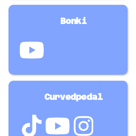
Bonki
Curvedpedal