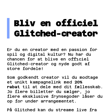
Michan
Daytone