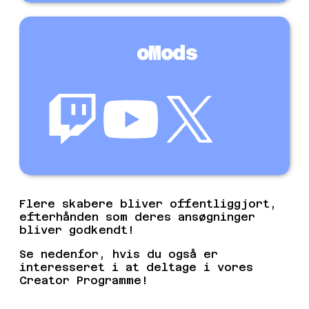
oMods
Villemano