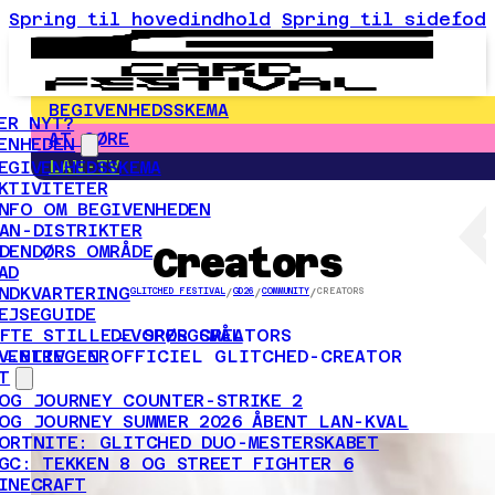
Spring til hovedindhold
Spring til sidefod
BEGIVENHEDSSKEMA
ER NYT?
AT GØRE
ENHEDEN
LAN-TV
EGIVENHEDSSKEMA
KTIVITETER
NFO OM BEGIVENHEDEN
AN-DISTRIKTER
Creators
DENDØRS OMRÅDE
AD
NDKVARTERING
GLITCHED FESTIVAL
/
GD26
/
COMMUNITY
/
CREATORS
EJSEGUIDE
VORES CREATORS
FTE STILLEDE SPØRGSMÅL
BLIV EN OFFICIEL GLITCHED-CREATOR
VENTREGLER
T
OG JOURNEY COUNTER-STRIKE 2
OG JOURNEY SUMMER 2026 ÅBENT LAN-KVAL
ORTNITE: GLITCHED DUO-MESTERSKABET
GC: TEKKEN 8 OG STREET FIGHTER 6
INECRAFT