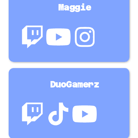
Maggie
DuoGamerz