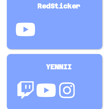
RedSticker
YENNII