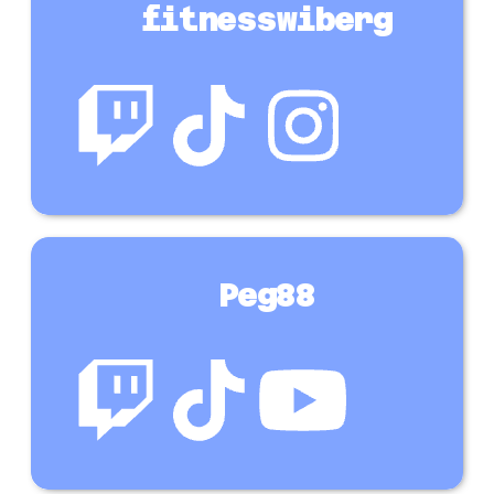
fitnesswiberg
Peg88