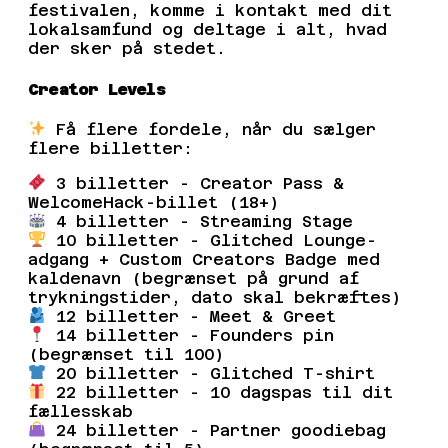
Varidetta
Virre