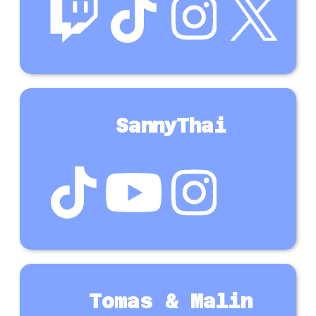
SannyThai
Tomas & Malin