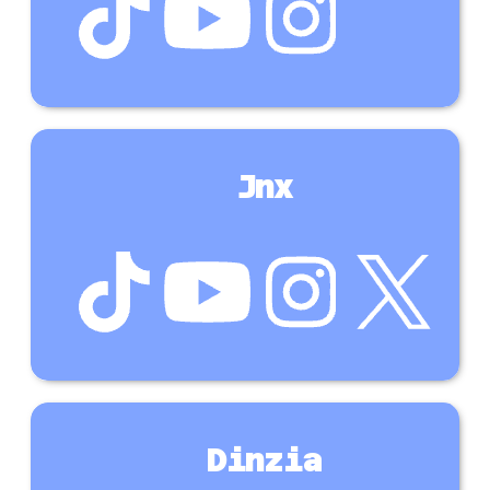
Jnx
Dinzia