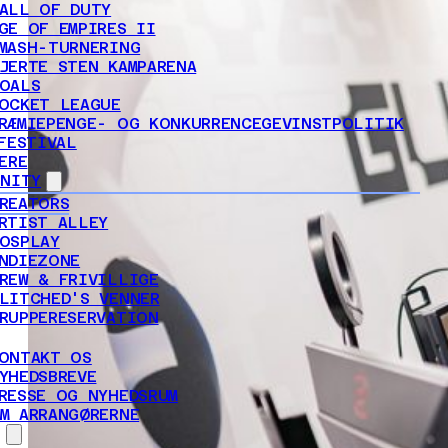
ALL OF DUTY
GE OF EMPIRES II
MASH-TURNERING
JERTE STEN KAMPARENA
OALS
OCKET LEAGUE
RÆMIEPENGE- OG KONKURRENCEGEVINSTPOLITIK
FESTIVAL
ERE
NITY
REATORS
RTIST ALLEY
OSPLAY
NDIEZONE
REW & FRIVILLIGE
LITCHED'S VENNER
RUPPERESERVATION
ONTAKT OS
YHEDSBREVE
RESSE OG NYHEDSRUM
M ARRANGØRERNE