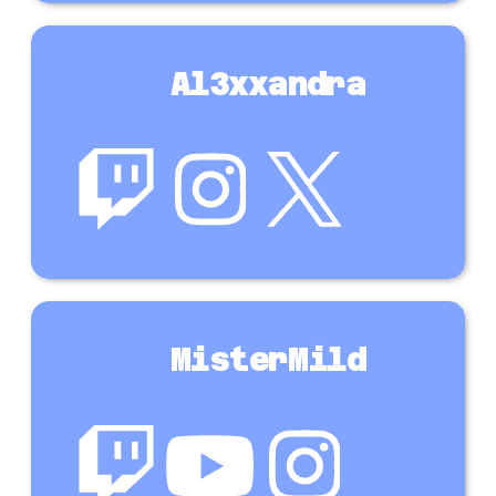
Al3xxandra
MisterMild