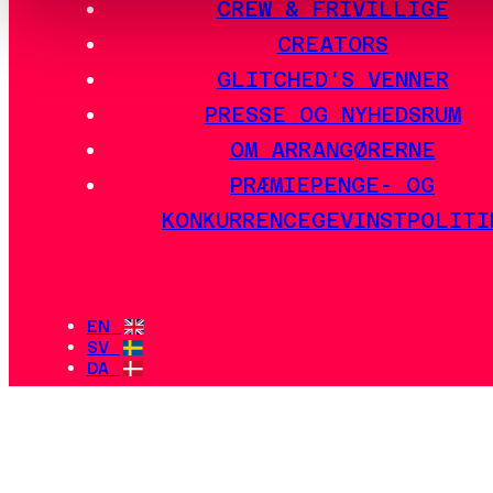
Glitched-creator og nyde godt af
store fordele!
Som godkendt creator vil du modtage
et unikt kampagnelink med
20%
rabat
til at dele med dit fællesskab.
Jo flere billetter du sælger, jo
flere eksklusive frynsegoder låser du
op for under arrangementet.
På Glitched kan du streame live fra
festivalen, komme i kontakt med dit
lokalsamfund og deltage i alt, hvad
der sker på stedet.
Creator Levels
Få flere fordele, når du sælger
flere billetter:
3 billetter - Creator Pass &
WelcomeHack-billet (18+)
4 billetter - Streaming Stage
10 billetter - Glitched Lounge-