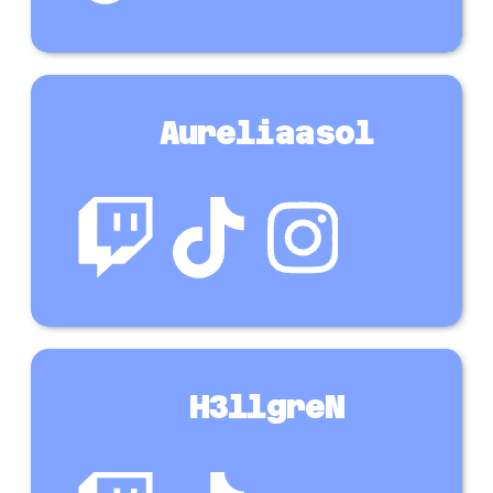
Aureliaasol
H3llgreN