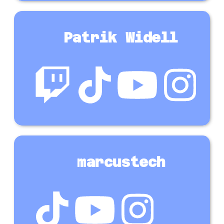
Patrik Widell
marcustech