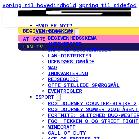
Spring til hovedindhold
Spring til sidefod
HVAD ER NYT?
BEGIVENHEDSSKEMA
BEGIVENHEDEN
BEGIVENHEDSSKEMA
AT GØRE
AKTIVITETER
LAN-TV
INFO OM BEGIVENHEDEN
LAN-DISTRIKTER
UDENDØRS OMRÅDE
MAD
INDKVARTERING
REJSEGUIDE
OFTE STILLEDE SPØRGSMÅL
EVENTREGLER
ESPORT
ROG JOURNEY COUNTER-STRIKE 2
ROG JOURNEY SUMMER 2026 ÅBENT
FORTNITE: GLITCHED DUO-MESTER
FGC: TEKKEN 8 OG STREET FIGHT
MINECRAFT
CALL OF DUTY
AGE OF EMPIRES II