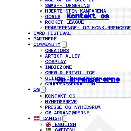
SMASH-TURNERING
HJERTE STEN KAMPARENA
Kontakt os
GOALS
ROCKET LEAGUE
PRÆMIEPENGE- OG KONKURRENCEG
CARD FESTIVAL
PARTNERE
COMMUNITY
CREATORS
ARTIST ALLEY
COSPLAY
INDIEZONE
CREW & FRIVILLIGE
Om arrangørerne
GLITCHED'S VENNER
GRUPPERESERVATION
OM
KONTAKT OS
NYHEDSBREVE
PRESSE OG NYHEDSRUM
OM ARRANGØRERNE
DANISH
ENGLISH
SWEDISH