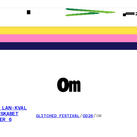
Om
 LAN-KVAL
SKABET
/
/
GLITCHED FESTIVAL
GD26
OM
ER 6