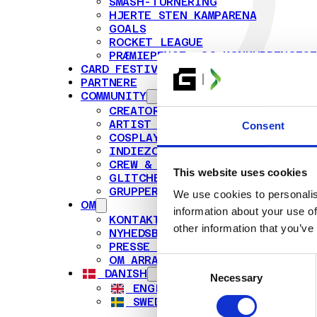
SMASH-TURNERING
HJERTE STEN KAMPARENA
GOALS
ROCKET LEAGUE
PRÆMIEPENGE- OG KONKURRENCEG
CARD FESTIVAL
PARTNERE
COMMUNITY
CREATORS
ARTIST ALLEY
Consent
COSPLAY
INDIEZONE
CREW & FRIVILLIGE
This website uses cookies
GLITCHED'S VENNER
GRUPPERESERVATION
We use cookies to personalis
OM
information about your use of
KONTAKT OS
other information that you’ve
NYHEDSBREVE
PRESSE OG NYHEDSRUM
OM ARRANGØRERNE
Consent
DANISH
Necessary
Selection
ENGLISH
SWEDISH