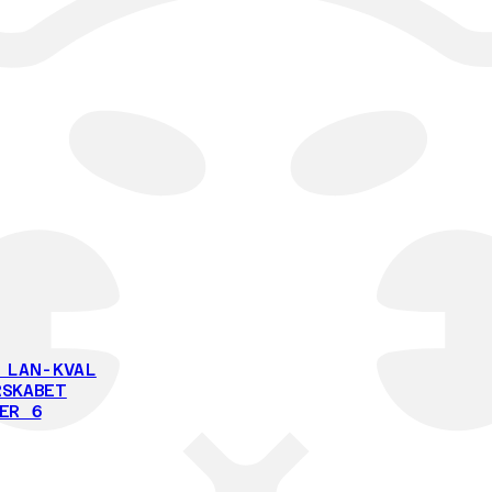
 LAN-KVAL
SKABET
ER 6