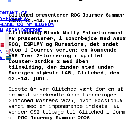
ONTAKT OS
Glitched præsenterer ROG Journey Summer
YHEDSBREVE
2026, 12.–14. juni
RESSE OG NYHEDSRUM
M ARRANGØRERNE
Glitchedog Black Molly Entertainment
AB præsenterer, i samarbejde med ASUS
ROG, ESPLAY og Runestone, det andet
stop i Journey-serien: en kommende
N
VRS Tier 2-turnering i spillet
V
Counter-Strike 2 med åben
tilmelding, der finder sted under
Sveriges største LAN, Glitched, den
12.-14. juni.
Sidste år var Glitched vært for en af
de mest anerkendte åbne turneringer,
Glitched Masters 2025, hvor PassionUA
vandt med en imponerende indsats. Nu
vender CS2 tilbage til Glitched i form
af
ROG Journey Summer 2026
.
ROG JOURNEY DISCORD-SERVER
TILMELD DIG
NU
SIKRE DINE BILLETTER
REGELBOG