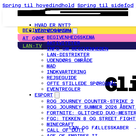
Spring til hovedindhold
Spring til sidefod
HVAD ER NYT?
BEGIVENHEDSSKEMA
BEGIVENHEDEN
BEGIVENHEDSSKEMA
AT GØRE
AKTIVITETER
LAN-TV
INFO OM BEGIVENHEDEN
LAN-DISTRIKTER
UDENDØRS OMRÅDE
MAD
INDKVARTERING
Gl
REJSEGUIDE
OFTE STILLEDE SPØRGSMÅL
EVENTREGLER
ESPORT
ROG JOURNEY COUNTER-STRIKE 2
ROG JOURNEY SUMMER 2026 ÅBENT
FORTNITE: GLITCHED DUO-MESTER
FGC: TEKKEN 8 OG STREET FIGHT
MINECRAFT
LAN OG FÆLLESSKABER
CALL OF DUTY
AGE OF EMPIRES II