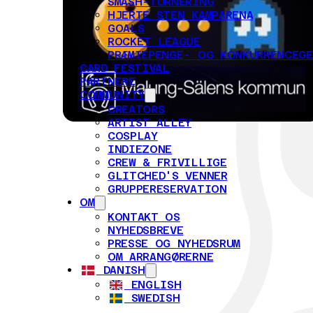
SMASH-TURNERING
HJERTE STEN KAMPARENA
GOALS
ROCKET LEAGUE
PRÆMIEPENGE- OG KONKURRENCEG
CARD FESTIVAL
PARTNERE
COMMUNITY
CREATORS
ARTIST ALLEY
COSPLAY
INDIEZONE
CREW & FRIVILLIGE
GLITCHED'S VENNER
GRUPPERESERVATION
OM
KONTAKT OS
NYHEDSBREVE
PRESSE OG NYHEDSRUM
OM ARRANGØRERNE
DANISH
ENGLISH
SWEDISH