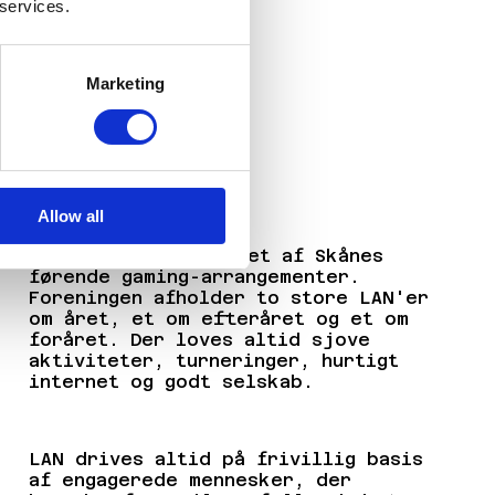
 services.
Hultsfred LAN
Marketing
Osby Gaming LAN
Allow all
Osby Gaming LAN er et af Skånes
førende gaming-arrangementer.
Foreningen afholder to store LAN'er
om året, et om efteråret og et om
foråret. Der loves altid sjove
aktiviteter, turneringer, hurtigt
internet og godt selskab.
LAN drives altid på frivillig basis
af engagerede mennesker, der