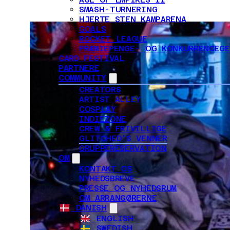
SMASH-TURNERING
HJERTE STEN KAMPARENA
GOALS
ROCKET LEAGUE
PRÆMIEPENGE- OG KONKURRENCEG
CARD FESTIVAL
PARTNERE
COMMUNITY
CREATORS
ARTIST ALLEY
COSPLAY
INDIEZONE
CREW & FRIVILLIGE
GLITCHED'S VENNER
GRUPPERESERVATION
OM
KONTAKT OS
NYHEDSBREVE
PRESSE OG NYHEDSRUM
OM ARRANGØRERNE
DANISH
ENGLISH
SWEDISH