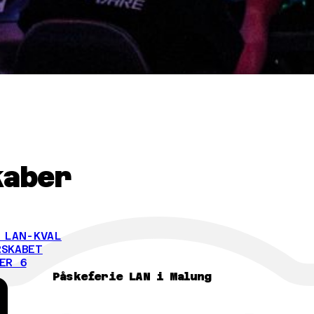
kaber
 LAN-KVAL
SKABET
ER 6
Påskeferie LAN i Malung