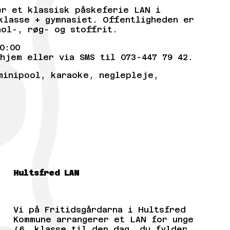
er et klassisk påskeferie LAN i
klasse + gymnasiet. Offentligheden er
hol-, røg- og stoffrit.
0:00
hjem eller via SMS til 073-447 79 42.
minipool, karaoke, neglepleje,
Hultsfred LAN
Vi på Fritidsgårdarna i Hultsfred
Kommune arrangerer et LAN for unge
(6. klasse til den dag, du fylder