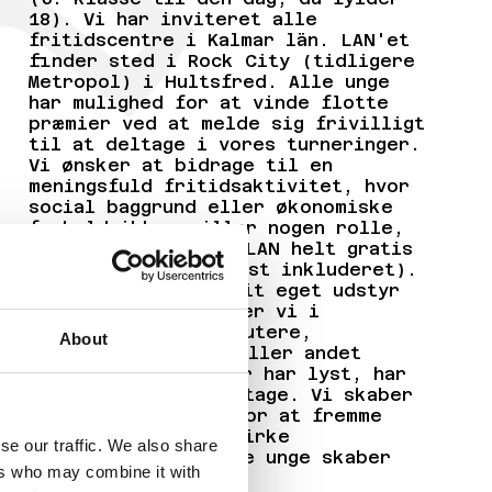
18). Vi har inviteret alle
fritidscentre i Kalmar län. LAN'et
finder sted i Rock City (tidligere
Metropol) i Hultsfred. Alle unge
har mulighed for at vinde flotte
præmier ved at melde sig frivilligt
til at deltage i vores turneringer.
Vi ønsker at bidrage til en
meningsfuld fritidsaktivitet, hvor
social baggrund eller økonomiske
forhold ikke spiller nogen rolle,
og derfor er vores LAN helt gratis
(morgenmad og frokost inkluderet).
Hvis man ikke har sit eget udstyr
at spille på, udlåner vi i
fritidscentret computere,
About
konsoller, skærme eller andet
udstyr, så alle, der har lyst, har
mulighed for at deltage. Vi skaber
et trygt mødested for at fremme
integration og modvirke
se our traffic. We also share
segregation, hvor de unge skaber
ers who may combine it with
nye kontakter.