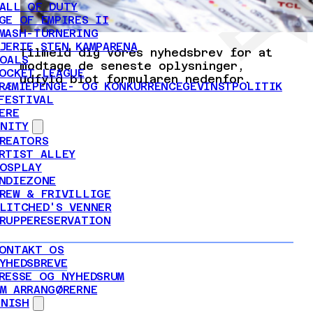
ALL OF DUTY
GE OF EMPIRES II
MASH-TURNERING
JERTE STEN KAMPARENA
Tilmeld dig vores nyhedsbrev for at
OALS
modtage de seneste oplysninger,
OCKET LEAGUE
udfyld blot formularen nedenfor.
RÆMIEPENGE- OG KONKURRENCEGEVINSTPOLITIK
FESTIVAL
ERE
NITY
REATORS
RTIST ALLEY
OSPLAY
NDIEZONE
REW & FRIVILLIGE
LITCHED'S VENNER
RUPPERESERVATION
ONTAKT OS
YHEDSBREVE
RESSE OG NYHEDSRUM
M ARRANGØRERNE
ANISH