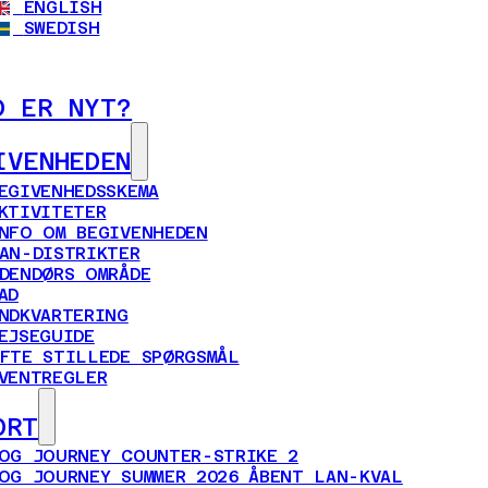
ENGLISH
SWEDISH
D ER NYT?
IVENHEDEN
EGIVENHEDSSKEMA
KTIVITETER
NFO OM BEGIVENHEDEN
AN-DISTRIKTER
DENDØRS OMRÅDE
AD
NDKVARTERING
EJSEGUIDE
FTE STILLEDE SPØRGSMÅL
VENTREGLER
ORT
OG JOURNEY COUNTER-STRIKE 2
OG JOURNEY SUMMER 2026 ÅBENT LAN-KVAL