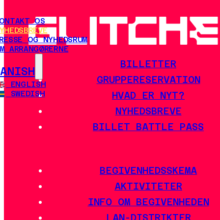
ONTAKT OS
YHEDSBREVE
RESSE OG NYHEDSRUM
M ARRANGØRERNE
BILLETTER
DANISH
GRUPPERESERVATION
ENGLISH
SWEDISH
HVAD ER NYT?
NYHEDSBREVE
BILLET BATTLE PASS
BEGIVENHEDSSKEMA
AKTIVITETER
INFO OM BEGIVENHEDEN
LAN-DISTRIKTER