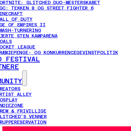
ORTNITE: GLITCHED DUO-MESTERSKABET
GC: TEKKEN 8 OG STREET FIGHTER 6
INECRAFT
ALL OF DUTY
GE OF EMPIRES II
MASH-TURNERING
JERTE STEN KAMPARENA
OALS
OCKET LEAGUE
RÆMIEPENGE- OG KONKURRENCEGEVINSTPOLITIK
D FESTIVAL
TNERE
MUNITY
REATORS
RTIST ALLEY
OSPLAY
NDIEZONE
REW & FRIVILLIGE
LITCHED'S VENNER
RUPPERESERVATION