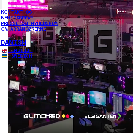
KONTAKT OS
NYHEDSBREVE
PRESSE OG NYHEDSRUM
OM ARRANGØRERNE
DANISH
ENGLISH
SWEDISH