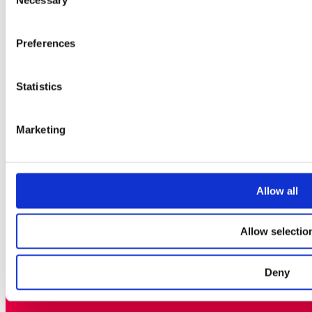
Selection
CREATORS
GLITCHED'S VENNER
Preferences
PRESSE OG NYHEDSRUM
OM ARRANGØRERNE
Statistics
PRÆMIEPENGE- OG
KONKURRENCEGEVINSTPOLITI
Marketing
ENGLISH
Allow all
SWEDISH
DANISH
Allow selectio
Deny
©2026 GLITCHED AB