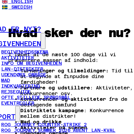
ENGLISH
SWEDISH
AD ER NYT?
Hvad sker der nu?
GIVENHEDEN
BEGIVENHEDSSKEMA
I løbet af de næste 100 dage vil vi
AKTIVITETER
præsentere masser af indhold:
INFO OM BEGIVENHEDEN
LAN-DISTRIKTER
Turneringer og tilmeldinger:
Tid til
UDENDØRS OMRÅDE
at begynde at finpudse dine
MAD
færdigheder!
INDKVARTERING
Partnere og udstillere
: Aktiviteter,
REJSEGUIDE
konkurrencer osv.
OFTE STILLEDE SPØRGSMÅL
Konkurrencer og aktiviteter
fra de
EVENTREGLER
deltagende samfund
Distriktets kampagne
: Konkurrence
PORT
mellem distrikter!
Mad og drikke
ROG JOURNEY COUNTER-STRIKE 2
Aktiviteter på scenen
ROG JOURNEY SUMMER 2026 ÅBENT LAN-KVAL
Udendørs område