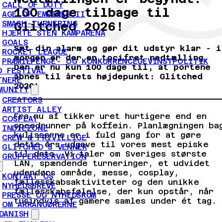
CALL OF DUTY
100 dage tilbage til
AGE OF EMPIRES II
SMASH-TURNERING
Glitched 2026!
HJERTE STEN KAMPARENA
GOALS
Sæt din alarm og gør dit udstyr klar - i
ROCKET LEAGUE
morgen er der en tocifret nedtælling.
PRÆMIEPENGE- OG KONKURRENCEGEVINSTPOLITIK
Der er nu kun 100 dage til, at portene
D FESTIVAL
åbnes til årets højdepunkt: Glitched
TNERE
2026!
MUNITY
CREATORS
ARTIST ALLEY
Fra nu af tikker uret hurtigere end en
COSPLAY
speedrunner på koffein. Planlægningen ba
INDIEZONE
kulisserne er i fuld gang for at gøre
CREW & FRIVILLIGE
dette års udgave til vores mest episke
GLITCHED'S VENNER
til dato. Vi taler om Sveriges største
GRUPPERESERVATION
LAN, spændende turneringer, et udvidet
udendørs område, messe, cosplay,
KONTAKT OS
fællesskabsaktiviteter og den unikke
NYHEDSBREVE
fællesskabsfølelse, der kun opstår, når
PRESSE OG NYHEDSRUM
tusindvis af gamere samles under ét tag.
OM ARRANGØRERNE
DANISH