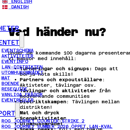
ENGLISH
DANISH
HETER
Vad händer nu?
ENTET
EVENTSCHEMA
Under de kommande 100 dagarna presentera
AKTIVITETER
vi massor med innehåll:
EVENTINFO
LAN-DISTRIKTEN
Turneringar och signups:
Dags att
UTOMHUSOMRÅDET
börja nöta skills!
MAT
Partners och expoutställare
:
BOENDE
Aktivteter, tävlingar osv.
RESEGUIDE
Tävlingar och aktiviteter
från
VANLIGA FRÅGOR
medverkande communities
EVENTREGLER
Distriktskampen
: Tävlingen mellan
distrikten!
PORT
Mat och dryck
Scenaktiviteter
ROG JOURNEY COUNTER-STRIKE 2
Utomhusområdet
ROG JOURNEY SUMMER 2026 ÖPPET LAN-KVAL
Sneak peeks:
Följ med bakom