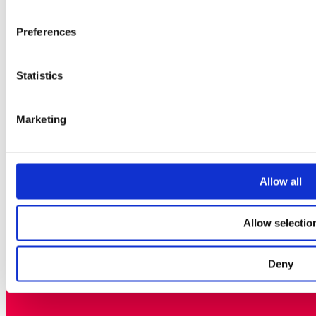
GLITCHEDS VÄNNER
Preferences
PRESS- OCH NYHETSRUM
OM ARRANGÖRERNA
Statistics
POLICY FÖR PRISPENGAR OC
TÄVLINGSVINSTER
Marketing
ENGLISH
Allow all
SWEDISH
DANISH
Allow selectio
Deny
©2026 GLITCHED AB