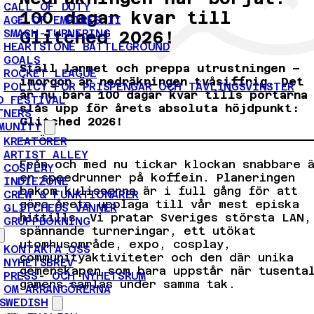
CALL OF DUTY
100 dagar kvar till
AGE OF EMPIRES II
SMASH-TURNERING
Glitched 2026!
HEARTSTONE BATTLEGROUND
GOALS
Ställ larmet och preppa utrustningen –
ROCKET LEAGUE
imorgon är nedräkningen tvåsiffrig. Det
POLICY FÖR PRISPENGAR OCH TÄVLINGSVINSTER
är nu bara 100 dagar kvar tills portarna
D FESTIVAL
slås upp för årets absoluta höjdpunkt:
TNERS
Glitched 2026!
MUNITY
KREATÖRER
ARTIST ALLEY
Från och med nu tickar klockan snabbare 
COSPLAY
en speedrunner på koffein. Planeringen
INDIEZONE
bakom kulisserna är i full gång för att
CREW & FUNKTIONÄRER
göra årets upplaga till vår mest episka
GLITCHEDS VÄNNER
hittills. Vi pratar Sveriges största LAN,
GRUPPBOKNING
spännande turneringar, ett utökat
utomhusområde, expo, cosplay,
KONTAKTA OSS
communityaktiviteter och den där unika
NYHETSBREV
gemenskapen som bara uppstår när tusenta
PRESS- OCH NYHETSRUM
gamers samlas under samma tak.
OM ARRANGÖRERNA
SWEDISH