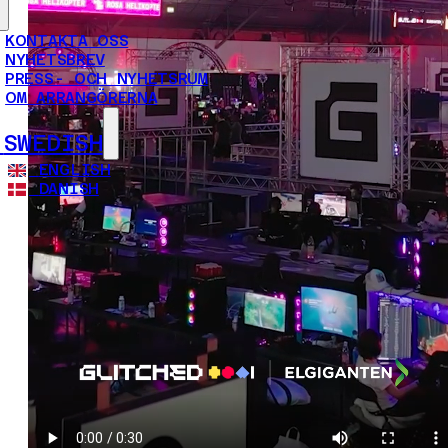
KONTAKTA OSS
NYHETSBREV
PRESS- OCH NYHETSRUM
OM ARRANGÖRERNA
SWEDISH
ENGLISH
DANISH