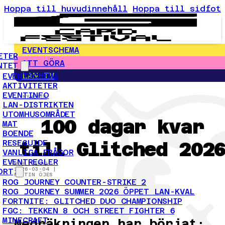
Hoppa till huvudinnehåll
Hoppa till sidfot
EVENTSCHEMA
ETER
ATT GÖRA
NTET
LAN-TV
EVENTSCHEMA
AKTIVITETER
EVENTINFO
← NYHETER
LAN-DISTRIKTEN
UTOMHUSOMRÅDET
100 dagar kvar
MAT
BOENDE
till Glitched 202
RESEGUIDE
VANLIGA FRÅGOR
EVENTREGLER
PUBLICERAD
2026-03-04 |
ORT
MARTIN ÖJES
ROG JOURNEY COUNTER-STRIKE 2
ROG JOURNEY SUMMER 2026 ÖPPET LAN-KVAL
FORTNITE: GLITCHED DUO CHAMPIONSHIP
FGC: TEKKEN 8 OCH STREET FIGHTER 6
MINECRAFT
Nedräkningen har börjat: