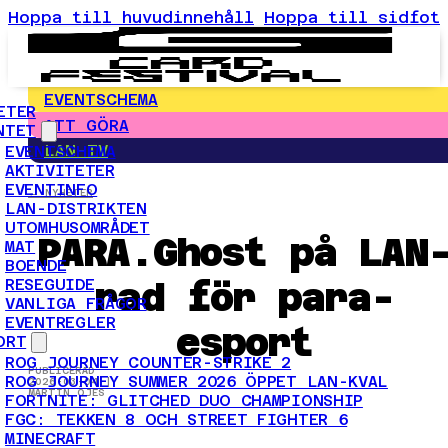
Hoppa till huvudinnehåll
Hoppa till sidfot
EVENTSCHEMA
ETER
ATT GÖRA
NTET
LAN-TV
EVENTSCHEMA
AKTIVITETER
EVENTINFO
← NYHETER
LAN-DISTRIKTEN
UTOMHUSOMRÅDET
PARA.Ghost på LAN
MAT
BOENDE
rad för para-
RESEGUIDE
VANLIGA FRÅGOR
EVENTREGLER
esport
ORT
ROG JOURNEY COUNTER-STRIKE 2
PUBLICERAD
ROG JOURNEY SUMMER 2026 ÖPPET LAN-KVAL
2026-03-04 |
MARTIN ÖJES
FORTNITE: GLITCHED DUO CHAMPIONSHIP
FGC: TEKKEN 8 OCH STREET FIGHTER 6
MINECRAFT