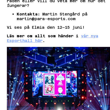
raden eller vill du veta mer om hur det
fungerar?
Kontakta:
Martin Stengård på
martin@para-esports.com
Vi ses på Elmia den 12–15 juni!
Läs mer om allt som händer i
vår nya
Esporthall här
.