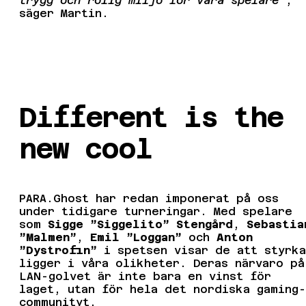
trygg och rolig miljö för våra spelare”
,
säger Martin.
Different is the
new cool
PARA.Ghost har redan imponerat på oss
under tidigare turneringar. Med spelare
som
Sigge ”Siggelito” Stengård
,
Sebastia
”Malmen”
,
Emil ”Loggan”
och
Anton
”Dystrofin”
i spetsen visar de att styrka
ligger i våra olikheter. Deras närvaro på
LAN-golvet är inte bara en vinst för
laget, utan för hela det nordiska gaming-
communityt.