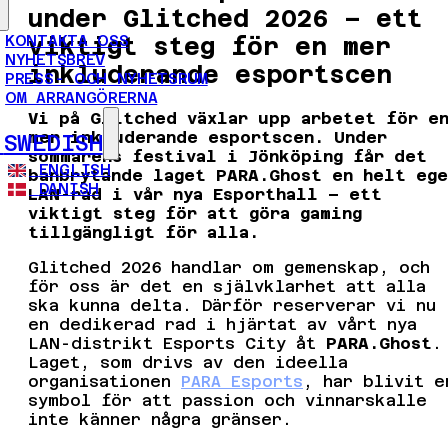
under Glitched 2026 – ett
KONTAKTA OSS
viktigt steg för en mer
NYHETSBREV
inkluderande esportscen
PRESS- OCH NYHETSRUM
OM ARRANGÖRERNA
Vi på Glitched växlar upp arbetet för e
mer inkluderande esportscen. Under
SWEDISH
sommarens festival i Jönköping får det
ENGLISH
banbrytande laget PARA.Ghost en helt ege
DANISH
LAN-rad i vår nya Esporthall – ett
viktigt steg för att göra gaming
tillgängligt för alla.
Glitched 2026 handlar om gemenskap, och
för oss är det en självklarhet att alla
ska kunna delta. Därför reserverar vi nu
en dedikerad rad i hjärtat av vårt nya
LAN-distrikt Esports City åt
PARA.Ghost
.
Laget, som drivs av den ideella
organisationen
PARA Esports
, har blivit e
symbol för att passion och vinnarskalle
inte känner några gränser.