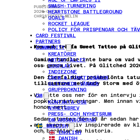
SMASH-TURNERING
PUBLICERAD
HEARTSTONE BATTLEGROUND
2026-02-20 |
CHRISTOFFER MELIN
GOALS
ROCKET LEAGUE
POLICY FÖR PRISPENGAR OCH TÄV
CARD FESTIVAL
PARTNERS
Kom och träffa Sweet Tattoo på Gli
COMMUNITY
KREATÖRER
Gaming handlar inte bara om vad 
ARTIST ALLEY
oss genom livet. På Glitched 202
COSPLAY
INDIEZONE
Den flerfaldigt prisbelönta tatu
CREW & FUNKTIONÄRER
tillsammans med Andy Storm med ö
GLITCHEDS VÄNNER
GRUPPBOKNING
Vi satte oss ner för en intervju 
OM
popkulturtatueringar. Men innan v
KONTAKTA OSS
honom mest.
NYHETSBREV
PRESS- OCH NYHETSRUM
Sedan starten för 18 år sedan har
OM ARRANGÖRERNA
att skapa motiv inspirerade av kl
SWEDISH
och berättar en historia.
ENGLISH
DANISH