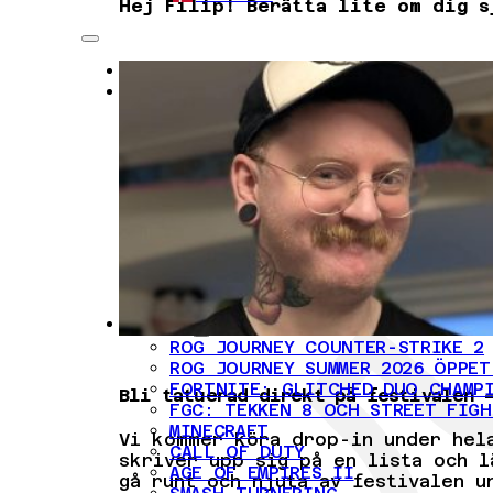
Hej Filip! Berätta lite om dig s
NYHETER
EVENTET
EVENTSCHEMA
AKTIVITETER
EVENTINFO
LAN-DISTRIKTEN
UTOMHUSOMRÅDET
MAT
BOENDE
RESEGUIDE
VANLIGA FRÅGOR
EVENTREGLER
ESPORT
ROG JOURNEY COUNTER-STRIKE 2
ROG JOURNEY SUMMER 2026 ÖPPET
FORTNITE: GLITCHED DUO CHAMP
Bli tatuerad direkt på festivalen
FGC: TEKKEN 8 OCH STREET FIGH
MINECRAFT
Vi kommer köra drop-in under hela
CALL OF DUTY
skriver upp sig på en lista och l
AGE OF EMPIRES II
gå runt och njuta av festivalen u