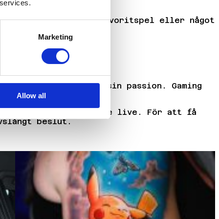
 services.
 inspirerat av sitt favoritspel eller något
Marketing
n.
sätt att bära med sig sin passion. Gaming
Allow all
en och tatuera besökare live. För att få
vslångt beslut.
.