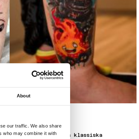
About
se our traffic. We also share
ers who may combine it with
ch popkultur. Allt från klassiska