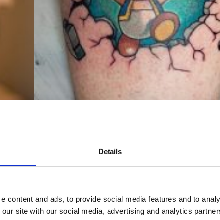
Details
Andys instagram
e content and ads, to provide social media features and to analy
 our site with our social media, advertising and analytics partn
ärdiga designer inspirerade av spel, film o