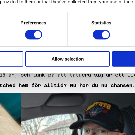
 provided to them or that they’ve collected from your use of their
er. Många vill göra något personligt, kanske
Preferences
Statistics
 betyder något för personen som ska bära de
val är mer än bara en tatuering, det är ett 
p, och på Glitched möts alla dessa uttryck
Allow selection
och Andy att finnas på plats under festival
18 år, och tänk på att tatuera sig är ett li
tched hem för alltid? Nu har du nu chansen