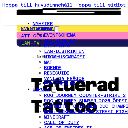
Hoppa till huvudinnehåll
Hoppa till sidfot
NYHETER
EVENTSCHEMA
EVENTET
EVENTSCHEMA
ATT GÖRA
AKTIVITETER
LAN-TV
EVENTINFO
LAN-DISTRIKTEN
UTOMHUSOMRÅDET
← NYHETER
MAT
BOENDE
RESEGUIDE
Tatuerad
VANLIGA FRÅGOR
EVENTREGLER
ESPORT
ROG JOURNEY COUNTER-STRIKE 2
Tattoo
ROG JOURNEY SUMMER 2026 ÖPPET
FORTNITE: GLITCHED DUO CHAMP
FGC: TEKKEN 8 OCH STREET FIGH
MINECRAFT
CALL OF DUTY
AGE OF EMPIRES II