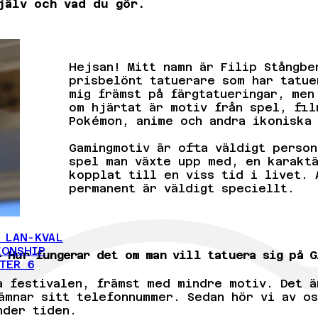
jälv och vad du gör.
Hejsan! Mitt namn är Filip Stångbe
prisbelönt tatuerare som har tatue
mig främst på färgtatueringar, men
om hjärtat är motiv från spel, fil
Pokémon, anime och andra ikoniska
Gamingmotiv är ofta väldigt person
spel man växte upp med, en karaktä
kopplat till en viss tid i livet. 
permanent är väldigt speciellt.
 LAN-KVAL
IONSHIP
–
Hur fungerar det om man vill tatuera sig på 
TER 6
 festivalen, främst med mindre motiv. Det ä
ämnar sitt telefonnummer. Sedan hör vi av os
nder tiden.