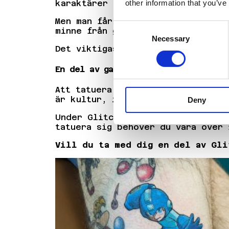
karaktärer till moderna favoriter
other information that you’ve
Men man får också ta med egna idé
Consent
minne från gamingvärlden.
Necessary
Selection
Det viktigaste är att tatueringen
En del av gamingkulturen
Att tatuera sig på en gamingfesti
är kultur, identitet och gemenska
Deny
Under Glitched 2026 kommer Filip 
tatuera sig behöver du vara över 
Vill du ta med dig en del av Gli