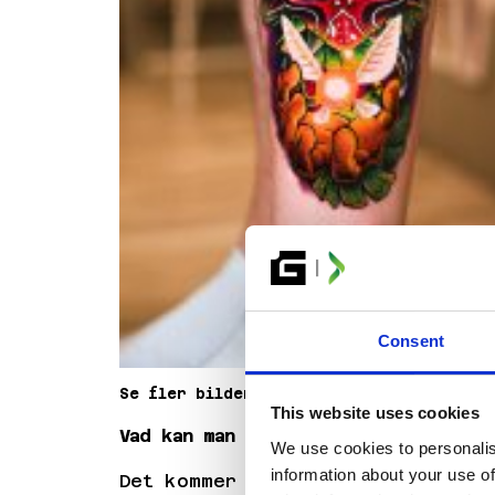
BILJETTER
Consent
Se fler bilder på
Filips Instagram
och
This website uses cookies
Vad kan man tatuera under Glitched?
We use cookies to personalis
information about your use of
Det kommer att finnas massor av f