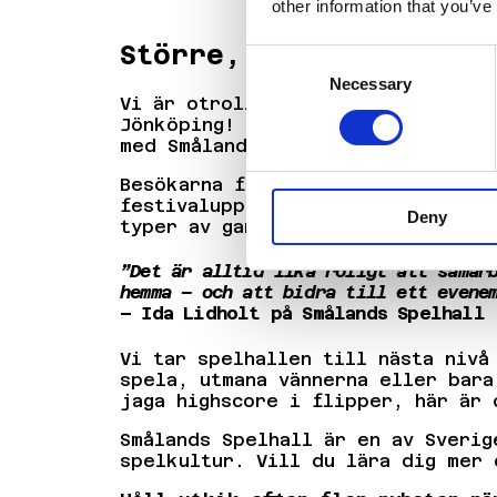
other information that you’ve
Större, bättre och fu
Consent
Necessary
Selection
Vi är otroligt glada att kunna me
Jönköping! Efter succén 2025 tar 
med Smålands Spelhall.
Besökarna får uppleva en fullspäc
festivalupplevelse. Från retrospe
Deny
typer av gamers.
”Det är alltid lika roligt att samar
hemma – och att bidra till ett evene
– Ida Lidholt på Smålands Spelhall
Vi tar spelhallen till nästa nivå
spela, utmana vännerna eller bara
jaga highscore i flipper, här är 
Smålands Spelhall är en av Sverig
spelkultur. Vill du lära dig mer