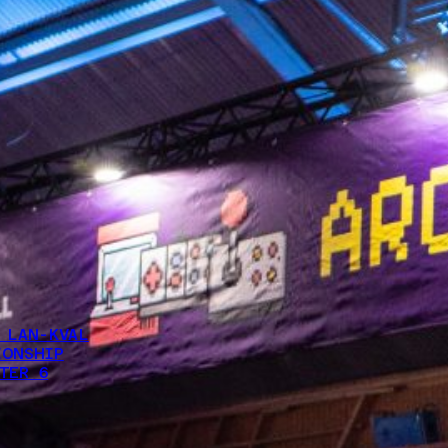
 LAN-KVAL
IONSHIP
TER 6