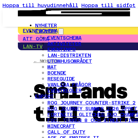
Hoppa till huvudinnehåll
Hoppa till sidfot
NYHETER
EVENTSCHEMA
EVENTET
EVENTSCHEMA
ATT GÖRA
AKTIVITETER
LAN-TV
EVENTINFO
LAN-DISTRIKTEN
UTOMHUSOMRÅDET
← NYHETER
MAT
BOENDE
RESEGUIDE
Smålands
VANLIGA FRÅGOR
EVENTREGLER
ESPORT
ROG JOURNEY COUNTER-STRIKE 2
till Gli
ROG JOURNEY SUMMER 2026 ÖPPET
FORTNITE: GLITCHED DUO CHAMP
FGC: TEKKEN 8 OCH STREET FIGH
MINECRAFT
CALL OF DUTY
AGE OF EMPIRES II