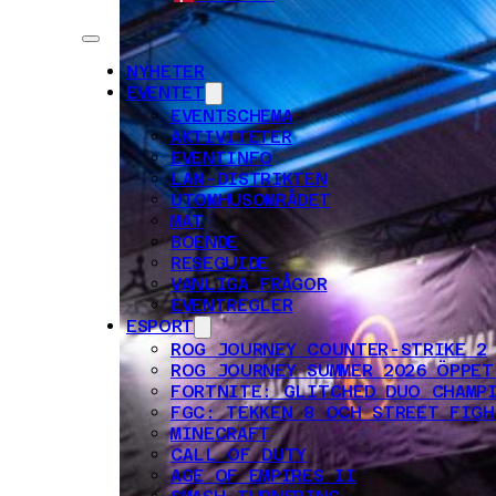
NYHETER
EVENTET
EVENTSCHEMA
AKTIVITETER
EVENTINFO
LAN-DISTRIKTEN
UTOMHUSOMRÅDET
MAT
BOENDE
RESEGUIDE
VANLIGA FRÅGOR
EVENTREGLER
ESPORT
ROG JOURNEY COUNTER-STRIKE 2
ROG JOURNEY SUMMER 2026 ÖPPET
FORTNITE: GLITCHED DUO CHAMP
FGC: TEKKEN 8 OCH STREET FIGH
MINECRAFT
CALL OF DUTY
AGE OF EMPIRES II