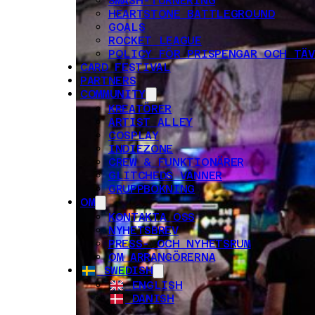
SMASH-TURNERING
HEARTSTONE BATTLEGROUND
GOALS
ROCKET LEAGUE
POLICY FÖR PRISPENGAR OCH TÄV
CARD FESTIVAL
PARTNERS
COMMUNITY
KREATÖRER
ARTIST ALLEY
COSPLAY
INDIEZONE
CREW & FUNKTIONÄRER
GLITCHEDS VÄNNER
GRUPPBOKNING
OM
KONTAKTA OSS
NYHETSBREV
PRESS- OCH NYHETSRUM
OM ARRANGÖRERNA
SWEDISH
ENGLISH
DANISH