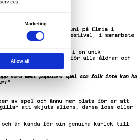
 services.
glädje!
Marketing
Glitched 2026, 12–15 juni på Elmia i
törsta spelhall på en festival, i samarbete
erna favoriter blandas i en unik
spel, här finns något för alla åldrar och
Allow all
upp våra mest populära spel som folk inte kan ha
ur!”
per av spel och ännu mer plats för er att
gillar att skjuta aliens, dansa loss eller
 och är kända för sin genuina kärlek till