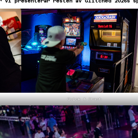
r vi presenterar resten av Glitched 2026s s
Quick & Crash