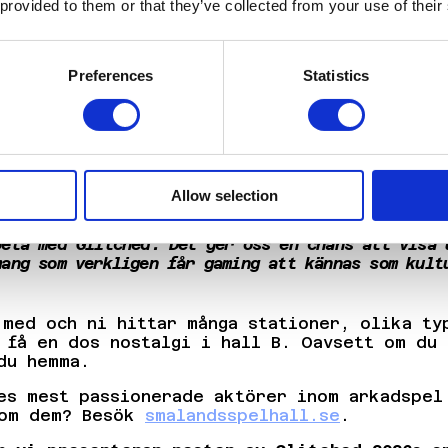
 provided to them or that they’ve collected from your use of their
lladdad med nostalgi och spel
Preferences
Statistics
ddela att Smålands Spelhall återvänder till 
vi nu steget upp och presenterar Sveriges s
kad mix av spelglädje där klassiker och mod
l till dans, racing, prickskytte och flipper
Allow selection
beta med Glitched. Det ger oss en chans att visa 
mang som verkligen får gaming att kännas som kult
 med och ni hittar många stationer, olika ty
 få en dos nostalgi i hall B. Oavsett om du 
du hemma.
es mest passionerade aktörer inom arkadspel
 om dem? Besök
smalandsspelhall.se
.