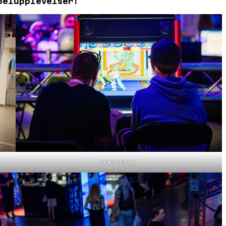
pelupplevelser!
Arkadspel