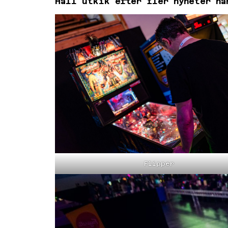
Håll utkik efter fler nyheter nä
Flipper