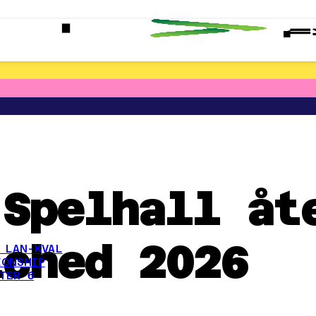
 Spelhall åt
tched 2026
 LAN-KVAL
IONSHIP
TER 6