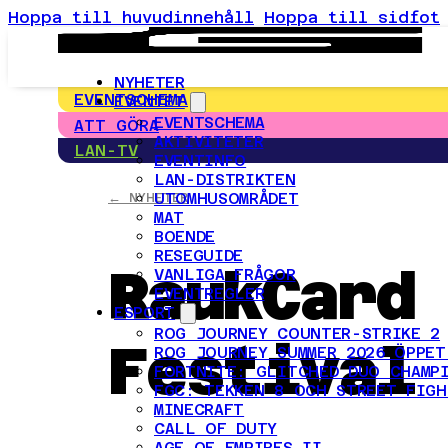
Hoppa till huvudinnehåll
Hoppa till sidfot
NYHETER
EVENTSCHEMA
EVENTET
EVENTSCHEMA
ATT GÖRA
AKTIVITETER
LAN-TV
EVENTINFO
LAN-DISTRIKTEN
UTOMHUSOMRÅDET
← NYHETER
MAT
BOENDE
RESEGUIDE
RaukCard
VANLIGA FRÅGOR
EVENTREGLER
ESPORT
ROG JOURNEY COUNTER-STRIKE 2
Festival
ROG JOURNEY SUMMER 2026 ÖPPET
FORTNITE: GLITCHED DUO CHAMP
FGC: TEKKEN 8 OCH STREET FIGH
MINECRAFT
CALL OF DUTY
AGE OF EMPIRES II