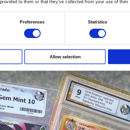
 provided to them or that they’ve collected from your use of their
ängliga för frågor kring grading-processen,
 om du är ny inom hobbyvärlden eller en erfa
lgen.
Preferences
Statistics
 som ansluter till Glitched Card Festival 20
ns största TCG-festival.
Allow selection