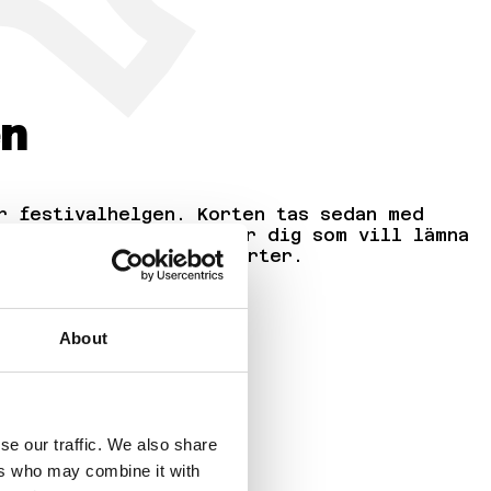
en
r festivalhelgen. Korten tas sedan med
 smidigt alternativ för dig som vill lämna
amlare och grading-experter.
About
ering
se our traffic. We also share
ers who may combine it with