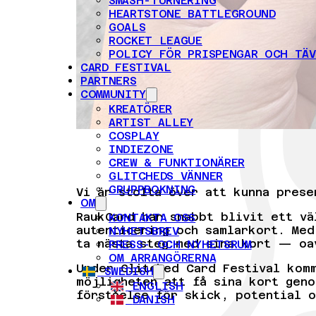
SMASH-TURNERING
HEARTSTONE BATTLEGROUND
GOALS
ROCKET LEAGUE
POLICY FÖR PRISPENGAR OCH TÄV
CARD FESTIVAL
PARTNERS
COMMUNITY
KREATÖRER
ARTIST ALLEY
COSPLAY
INDIEZONE
CREW & FUNKTIONÄRER
GLITCHEDS VÄNNER
GRUPPBOKNING
Vi är stolta över att kunna prese
OM
RaukCard har snabbt blivit ett vä
KONTAKTA OSS
autenticering och samlarkort. Med
NYHETSBREV
ta nästa steg med sina kort — oa
PRESS- OCH NYHETSRUM
OM ARRANGÖRERNA
Under Glitched Card Festival kom
SWEDISH
möjligheten att få sina kort geno
ENGLISH
förståelse för skick, potential o
DANISH