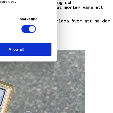
 services.
 kortskick, autenticering och
ren samlare kommer deras monter vara ett
Marketing
26 och vi är otroligt glada över att ha dem
Allow all