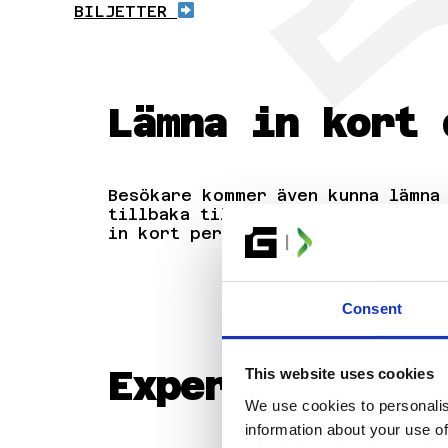
BILJETTER
Lämna in kort 
Besökare kommer även kunna lämna
tillbaka till Visby där RaukCard 
in kort personligen och samtidigt
Consent
Experter inom 
This website uses cookies
We use cookies to personalis
information about your use of