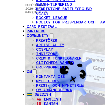
SMASH-TURNERING
PUBLICERAD
HEARTSTONE BATTLEGROUND
2026-05-22 |
MARTIN ÖJES
GOALS
ROCKET LEAGUE
POLICY FÖR PRISPENGAR OCH TÄV
CARD FESTIVAL
PARTNERS
COMMUNITY
KREATÖRER
ARTIST ALLEY
COSPLAY
INDIEZONE
CREW & FUNKTIONÄRER
GLITCHEDS VÄNNER
GRUPPBOKNING
OM
KONTAKTA OSS
NYHETSBREV
PRESS- OCH NYHETSRUM
OM ARRANGÖRERNA
SWEDISH
ENGLISH
DANISH