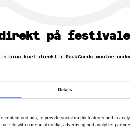
direkt på festival
 in sina kort direkt i RaukCards monter unde
hjälper till vidare i grading-processen. Ett
 få rådgivning direkt på plats av erfarna s
Details
grading & autentic
e content and ads, to provide social media features and to analy
 our site with our social media, advertising and analytics partn