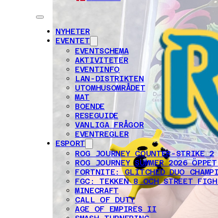
NYHETER
EVENTET
EVENTSCHEMA
AKTIVITETER
EVENTINFO
LAN-DISTRIKTEN
UTOMHUSOMRÅDET
MAT
BOENDE
RESEGUIDE
VANLIGA FRÅGOR
EVENTREGLER
ESPORT
ROG JOURNEY COUNTER-STRIKE 2
ROG JOURNEY SUMMER 2026 ÖPPET
FORTNITE: GLITCHED DUO CHAMP
FGC: TEKKEN 8 OCH STREET FIGH
MINECRAFT
CALL OF DUTY
AGE OF EMPIRES II