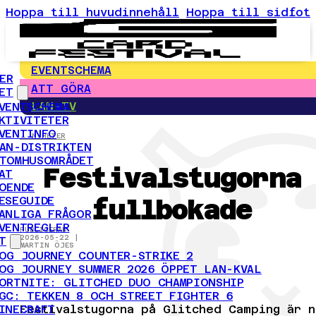
Hoppa till huvudinnehåll
Hoppa till sidfot
EVENTSCHEMA
ER
ATT GÖRA
ET
LAN-TV
VENTSCHEMA
KTIVITETER
VENTINFO
← NYHETER
AN-DISTRIKTEN
TOMHUSOMRÅDET
Festivalstugorna
AT
OENDE
fullbokade
ESEGUIDE
ANLIGA FRÅGOR
VENTREGLER
PUBLICERAD
2026-05-22 |
T
MARTIN ÖJES
OG JOURNEY COUNTER-STRIKE 2
OG JOURNEY SUMMER 2026 ÖPPET LAN-KVAL
ORTNITE: GLITCHED DUO CHAMPIONSHIP
GC: TEKKEN 8 OCH STREET FIGHTER 6
Festivalstugorna på Glitched Camping är n
INECRAFT