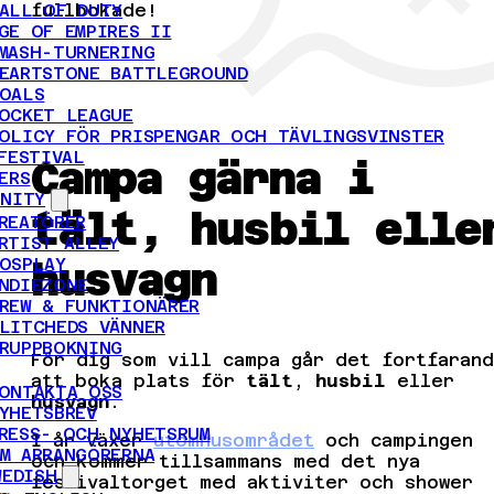
fullbokade!
ALL OF DUTY
GE OF EMPIRES II
MASH-TURNERING
EARTSTONE BATTLEGROUND
OALS
OCKET LEAGUE
OLICY FÖR PRISPENGAR OCH TÄVLINGSVINSTER
FESTIVAL
Campa gärna i
ERS
NITY
tält, husbil elle
REATÖRER
RTIST ALLEY
OSPLAY
husvagn
NDIEZONE
REW & FUNKTIONÄRER
LITCHEDS VÄNNER
RUPPBOKNING
För dig som vill campa går det fortfaran
att boka plats för
tält
,
husbil
eller
ONTAKTA OSS
husvagn
.
YHETSBREV
RESS- OCH NYHETSRUM
I år växer
utomhusområdet
och campingen
M ARRANGÖRERNA
och kommer tillsammans med det nya
WEDISH
festivaltorget med aktiviter och shower