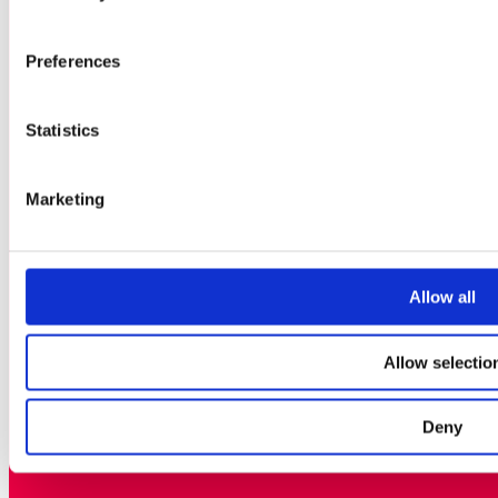
ARTIST ALLEY
INDIEZONE
Preferences
Statistics
PARTNERS
KONTAKTA OSS
Marketing
CREW & FUNKTIONÄRER
KREATÖRER
GLITCHEDS VÄNNER
Allow all
PRESS- OCH NYHETSRUM
OM ARRANGÖRERNA
Allow selectio
POLICY FÖR PRISPENGAR OC
TÄVLINGSVINSTER
Deny