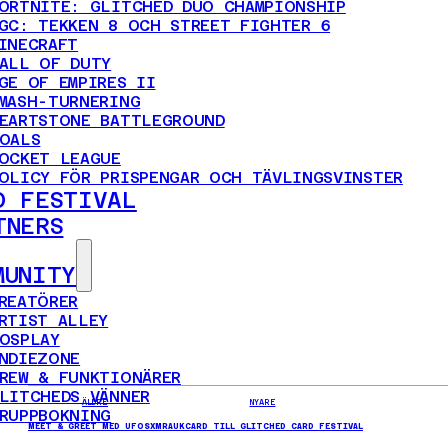
ORTNITE: GLITCHED DUO CHAMPIONSHIP
GC: TEKKEN 8 OCH STREET FIGHTER 6
INECRAFT
ALL OF DUTY
GE OF EMPIRES II
MASH-TURNERING
EARTSTONE BATTLEGROUND
OALS
OCKET LEAGUE
OLICY FÖR PRISPENGAR OCH TÄVLINGSVINSTER
D FESTIVAL
TNERS
MUNITY
REATÖRER
RTIST ALLEY
OSPLAY
NDIEZONE
REW & FUNKTIONÄRER
LITCHEDS VÄNNER
ÄLDRE
NYARE
RUPPBOKNING
MEET & GREET MED UFOSXM
RAUKCARD TILL GLITCHED CARD FESTIVAL