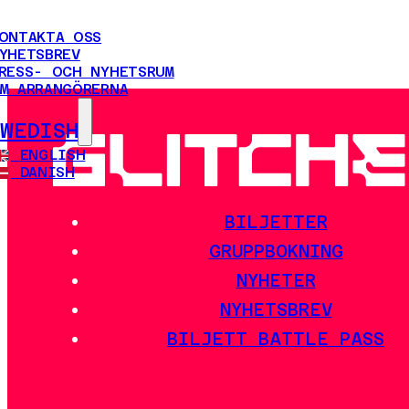
ONTAKTA OSS
YHETSBREV
RESS- OCH NYHETSRUM
M ARRANGÖRERNA
SWEDISH
ENGLISH
DANISH
BILJETTER
GRUPPBOKNING
NYHETER
NYHETSBREV
BILJETT BATTLE PASS