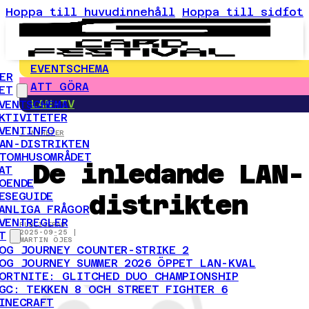
Hoppa till huvudinnehåll
Hoppa till sidfot
EVENTSCHEMA
ER
ATT GÖRA
ET
LAN-TV
VENTSCHEMA
KTIVITETER
VENTINFO
← NYHETER
AN-DISTRIKTEN
TOMHUSOMRÅDET
De inledande LAN-
AT
OENDE
distrikten
ESEGUIDE
ANLIGA FRÅGOR
VENTREGLER
PUBLICERAD
2025-09-25 |
T
MARTIN ÖJES
OG JOURNEY COUNTER-STRIKE 2
OG JOURNEY SUMMER 2026 ÖPPET LAN-KVAL
ORTNITE: GLITCHED DUO CHAMPIONSHIP
GC: TEKKEN 8 OCH STREET FIGHTER 6
INECRAFT