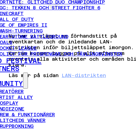
ORTNITE: GLITCHED DUO CHAMPIONSHIP
GC: TEKKEN 8 OCH STREET FIGHTER 6
INECRAFT
ALL OF DUTY
GE OF EMPIRES II
MASH-TURNERING
Nu har vi släppt en förhandstitt på
EARTSTONE BATTLEGROUND
eventkartan och de inledande LAN-
OALS
distrikten inför biljettsläppet imorgon.
OCKET LEAGUE
Kartan kommer byggas på allt eftersom
OLICY FÖR PRISPENGAR OCH TÄVLINGSVINSTER
eventets alla aktiviteter och områden bl
D FESTIVAL
klara.
TNERS
Läs mer på sidan
LAN-distrikten
MUNITY
REATÖRER
RTIST ALLEY
OSPLAY
NDIEZONE
REW & FUNKTIONÄRER
LITCHEDS VÄNNER
RUPPBOKNING