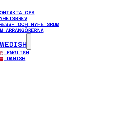
ONTAKTA OSS
YHETSBREV
RESS- OCH NYHETSRUM
M ARRANGÖRERNA
SWEDISH
ENGLISH
DANISH