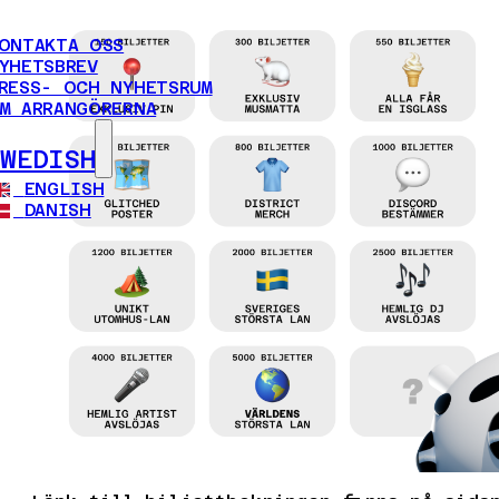
ONTAKTA OSS
YHETSBREV
RESS- OCH NYHETSRUM
M ARRANGÖRERNA
SWEDISH
ENGLISH
DANISH