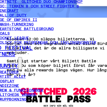
ORTNITE: GLITCHED DUO CHAMPIONSHIP
GC: TEKKEN 8 OCH STREET FIGHTER 6
INECRAFT
ALL OF DUTY
GE OF EMPIRES II
MASH-TURNERING
EARTSTONE BATTLEGROUND
OALS
OCKET LEAGUE
Klockan 12:00 släpps biljetterna. Vi
OLICY FÖR PRISPENGAR OCH TÄVLINGSVINSTER
börjar med ett begränsat antal Blind Bir
D FESTIVAL
biljetter, det är de allra billigaste vi
erbjuder.
TNERS
Samtidigt startar vårt Biljett Battle
MUNITY
Pass. Du som köper biljett först får vara
med på alla rewards längs vägen. Hur lång
REATÖRER
når vi i år?
RTIST ALLEY
OSPLAY
NDIEZONE
REW & FUNKTIONÄRER
LITCHEDS VÄNNER
RUPPBOKNING