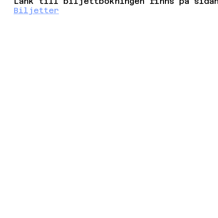
Länk till biljettbokningen finns på sida
Biljetter