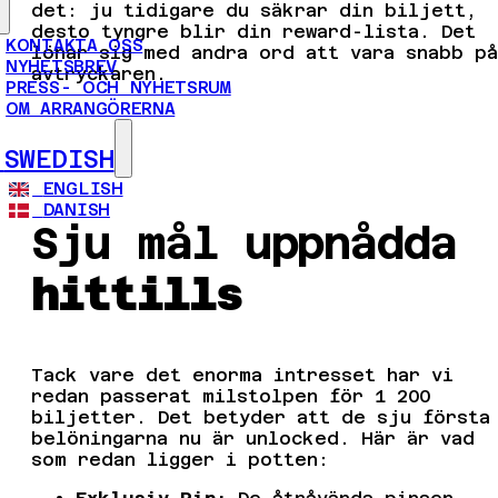
det: ju tidigare du säkrar din biljett,
desto tyngre blir din reward-lista. Det
KONTAKTA OSS
lönar sig med andra ord att vara snabb på
NYHETSBREV
avtryckaren.
PRESS- OCH NYHETSRUM
OM ARRANGÖRERNA
SWEDISH
ENGLISH
DANISH
Sju mål uppnådda
hittills
Tack vare det enorma intresset har vi
redan passerat milstolpen för 1 200
biljetter. Det betyder att de sju första
belöningarna nu är unlocked. Här är vad
som redan ligger i potten: