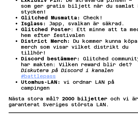
Exklusiv Pin:
De åtråvärda pinsen –
som ger gratis biljett när du samlat 
stycken!
Glitched Musmatta:
Check!
Isglass:
Japp, svalkan är säkrad.
Glitched Poster
: Ett minne att ta me
hem efter festivalen
District Merch:
Du kommer kunna köpa
merch som visar vilket distrikt du
tillhör!
Discord bestämmer:
Glitched communit
har makten: Vilken reward blir det?
Diskutera på Discord
i kanalen
#battlepass
Utomhus-LAN:
vi ordnar LAN på
campingen
Nästa stora mål?
2000 biljetter
och vi ä
garanterat Sveriges största LAN.