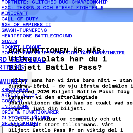
FORTNITE: GLITCHED DUO CHAMPIONSHIP
FGC: TEKKEN 8 OCH STREET FIGHTER 6
MINECRAFT
CALL OF DUTY
AGE OF EMPIRES II
SMASH-TURNERING
HEARTSTONE BATTLEGROUND
GOALS
ROCKET LEAGUE
SÖKFUNKTIONEN ÄR HÄR:
POLICY FÖR PRISPENGAR OCH TÄVLINGSVINSTER
Vilken plats har du i
RD FESTIVAL
RTNERS
Biljett Battle Pass?
Tillsammans har vi inte bara nått – utan
MMUNITY
dundrat förbi – de sju första delmålen 
KREATÖRER
Glitched 2026 Biljett Battle Pass! Idag
ARTIST ALLEY
lanserar vi den efterlängtade
COSPLAY
sökfunktionen där du kan se exakt vad so
INDIEZONE
ingår i just din biljett.
CREW & FUNKTIONÄRER
GLITCHEDS VÄNNER
Glitched handlar om community och att
GRUPPBOKNING
bygga något stort tillsammans. Vårt
Biljett Battle Pass är en viktig del i