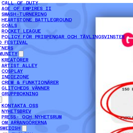
CALL OF DUTY
AGE OF EMPIRES II
SMASH-TURNERING
HEARTSTONE BATTLEGROUND
GOALS
ROCKET LEAGUE
POLICY FÖR PRISPENGAR OCH TÄVLINGSVINSTER
D FESTIVAL
TNERS
MUNITY
KREATÖRER
ARTIST ALLEY
COSPLAY
INDIEZONE
CREW & FUNKTIONÄRER
GLITCHEDS VÄNNER
GRUPPBOKNING
KONTAKTA OSS
NYHETSBREV
PRESS- OCH NYHETSRUM
OM ARRANGÖRERNA
SWEDISH