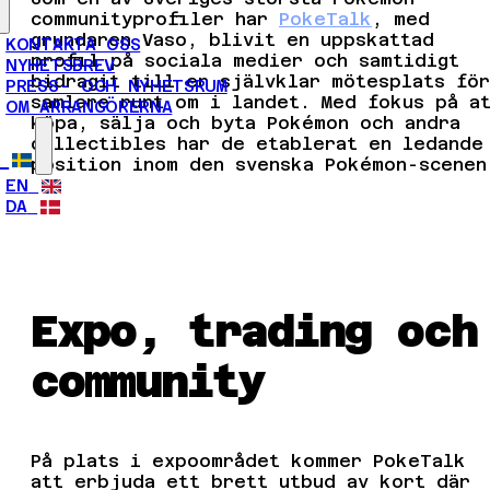
communityprofiler har
PokeTalk
, med
grundaren Vaso, blivit en uppskattad
KONTAKTA OSS
profil på sociala medier och samtidigt
NYHETSBREV
bidragit till en självklar mötesplats för
PRESS- OCH NYHETSRUM
samlare runt om i landet. Med fokus på a
OM ARRANGÖRERNA
köpa, sälja och byta Pokémon och andra
collectibles har de etablerat en ledande
position inom den svenska Pokémon-scenen
EN
DA
Expo, trading och
community
På plats i expoområdet kommer PokeTalk
att erbjuda ett brett utbud av kort där