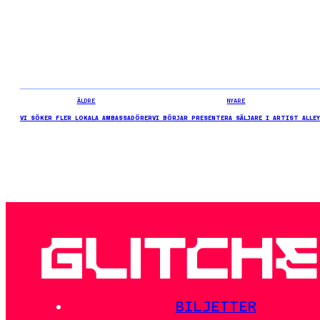
ÄLDRE
NYARE
VI SÖKER FLER LOKALA AMBASSADÖRER
VI BÖRJAR PRESENTERA SÄLJARE I ARTIST ALLEY
BILJETTER