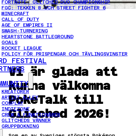
FORTNITE: GLITCHED DUO CHAMPIONSHIP
FGC: TEKKEN 8 OCH STREET FIGHTER 6
MINECRAFT
CALL OF DUTY
AGE OF EMPIRES II
SMASH-TURNERING
HEARTSTONE BATTLEGROUND
GOALS
ROCKET LEAGUE
POLICY FÖR PRISPENGAR OCH TÄVLINGSVINSTER
RD FESTIVAL
Vi är glada att
RTNERS
kunna välkomna
MMUNITY
KREATÖRER
PokeTalk till
ARTIST ALLEY
COSPLAY
INDIEZONE
Glitched 2026!
CREW & FUNKTIONÄRER
GLITCHEDS VÄNNER
GRUPPBOKNING
Som en av Sveriges största Pokémon