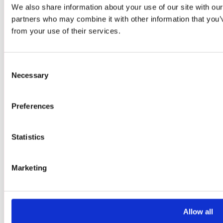
We also share information about your use of our site with our
ARTIST ALLEY
partners who may combine it with other information that you’v
INDIEZONE
from your use of their services.
Consent
PARTNERS
Necessary
Selection
KONTAKTA OSS
CREW & FUNKTIONÄRER
Preferences
KREATÖRER
GLITCHEDS VÄNNER
Statistics
PRESS- OCH NYHETSRUM
OM ARRANGÖRERNA
Marketing
POLICY FÖR PRISPENGAR OC
TÄVLINGSVINSTER
Allow all