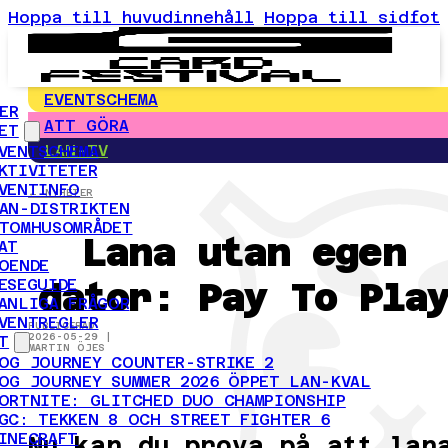
Hoppa till huvudinnehåll
Hoppa till sidfot
EVENTSCHEMA
ER
ATT GÖRA
ET
LAN-TV
VENTSCHEMA
KTIVITETER
VENTINFO
← NYHETER
AN-DISTRIKTEN
TOMHUSOMRÅDET
Lana utan egen
AT
OENDE
dator: Pay To Pla
ESEGUIDE
ANLIGA FRÅGOR
VENTREGLER
PUBLICERAD
2026-05-29 |
T
MARTIN ÖJES
OG JOURNEY COUNTER-STRIKE 2
OG JOURNEY SUMMER 2026 ÖPPET LAN-KVAL
ORTNITE: GLITCHED DUO CHAMPIONSHIP
GC: TEKKEN 8 OCH STREET FIGHTER 6
INECRAFT
Nu kan du prova på att lan