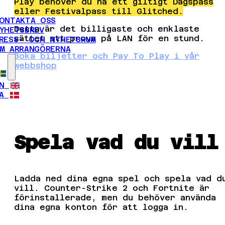
Play behöver du ha ett giltigt Dagspass
eller Festivalpass till Glitched.
ONTAKTA OSS
Detta är det billigaste och enklaste
YHETSBREV
sättet att prova på LAN för en stund.
RESS- OCH NYHETSRUM
M ARRANGÖRERNA
Boka biljetter och Pay To Play i vår
webbshop
N
A
Spela vad du vill
Ladda ned dina egna spel och spela vad d
vill. Counter-Strike 2 och Fortnite är
förinstallerade, men du behöver använda
dina egna konton för att logga in.