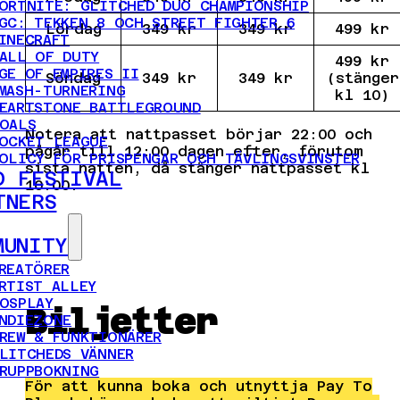
ORTNITE: GLITCHED DUO CHAMPIONSHIP
GC: TEKKEN 8 OCH STREET FIGHTER 6
Lördag
349 kr
349 kr
499 kr
INECRAFT
ALL OF DUTY
499 kr
GE OF EMPIRES II
Söndag
349 kr
349 kr
(stänger
MASH-TURNERING
kl 10)
EARTSTONE BATTLEGROUND
OALS
Notera att nattpasset börjar 22:00 och
OCKET LEAGUE
pågår till 12:00 dagen efter, förutom
OLICY FÖR PRISPENGAR OCH TÄVLINGSVINSTER
sista natten, då stänger nattpasset kl
D FESTIVAL
10:00.
TNERS
MUNITY
REATÖRER
RTIST ALLEY
OSPLAY
Biljetter
NDIEZONE
REW & FUNKTIONÄRER
LITCHEDS VÄNNER
RUPPBOKNING
För att kunna boka och utnyttja Pay To