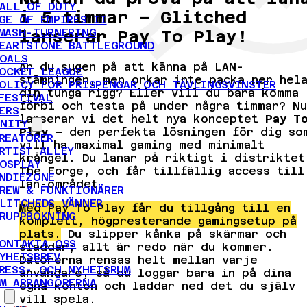
ALL OF DUTY
i 5 timmar – Glitched
GE OF EMPIRES II
MASH-TURNERING
lanserar Pay To Play!
EARTSTONE BATTLEGROUND
OALS
Är du sugen på att känna på LAN-
OCKET LEAGUE
stämningen, men orkar inte packa ner hel
OLICY FÖR PRISPENGAR OCH TÄVLINGSVINSTER
din tunga rigg? Eller vill du bara komma
FESTIVAL
förbi och testa på under några timmar? Nu
ERS
lanserar vi det helt nya konceptet
Pay T
NITY
Play
– den perfekta lösningen för dig so
REATÖRER
vill ha maximal gaming med minimalt
RTIST ALLEY
krångel. Du lanar på riktigt i distriktet
OSPLAY
The Forge, och får tillfällig access till
NDIEZONE
lan-området.
REW & FUNKTIONÄRER
LITCHEDS VÄNNER
Med Pay To Play får du tillgång till en
RUPPBOKNING
komplett, högpresterande gamingsetup på
plats.
Du slipper kånka på skärmar och
ONTAKTA OSS
sladdar; allt är redo när du kommer.
YHETSBREV
Datorerna rensas helt mellan varje
RESS- OCH NYHETSRUM
användare, så du loggar bara in på dina
M ARRANGÖRERNA
egna konton och laddar ned det du själv
vill spela.