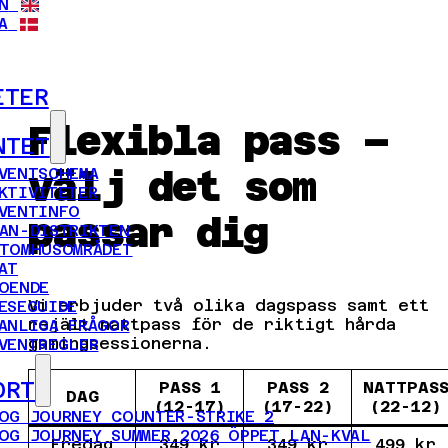
N
A
ETER
Flexibla pass –
NTET
VENTSCHEMA
välj det som
KTIVITETER
VENTINFO
passar dig
AN-DISTRIKTEN
TOMHUSOMRÅDET
AT
OENDE
Vi erbjuder två olika dagspass samt ett
ESEGUIDE
rejält nattpass för de riktigt hårda
ANLIGA FRÅGOR
gamingsessionerna.
VENTREGLER
ORT
PASS 1
PASS 2
NATTPAS
DAG
(12-17)
(17-22)
(22-12)
OG JOURNEY COUNTER-STRIKE 2
OG JOURNEY SUMMER 2026 ÖPPET LAN-KVAL
Fredag
349 kr
349 kr
499 kr