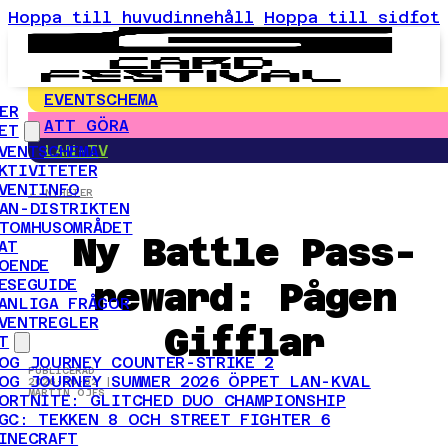
Hoppa till huvudinnehåll
Hoppa till sidfot
EVENTSCHEMA
ER
ATT GÖRA
ET
LAN-TV
VENTSCHEMA
KTIVITETER
VENTINFO
← NYHETER
AN-DISTRIKTEN
TOMHUSOMRÅDET
Ny Battle Pass-
AT
OENDE
reward: Pågen
ESEGUIDE
ANLIGA FRÅGOR
VENTREGLER
Gifflar
T
OG JOURNEY COUNTER-STRIKE 2
PUBLICERAD
OG JOURNEY SUMMER 2026 ÖPPET LAN-KVAL
2026-06-02 |
MARTIN ÖJES
ORTNITE: GLITCHED DUO CHAMPIONSHIP
GC: TEKKEN 8 OCH STREET FIGHTER 6
INECRAFT