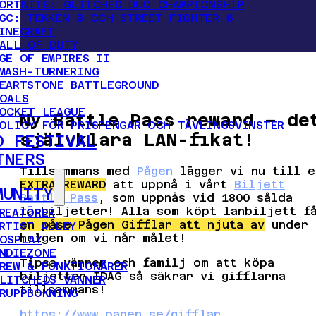
ORTNITE: GLITCHED DUO CHAMPIONSHIP
GC: TEKKEN 8 OCH STREET FIGHTER 6
INECRAFT
ALL OF DUTY
GE OF EMPIRES II
MASH-TURNERING
EARTSTONE BATTLEGROUND
OALS
OCKET LEAGUE
Ny Battle Pass reward – de
OLICY FÖR PRISPENGAR OCH TÄVLINGSVINSTER
självklara LAN-fikat!
D FESTIVAL
TNERS
Tillsammans med
Pågen
lägger vi nu till e
EXTRA REWARD
att uppnå i vårt
Biljett
MUNITY
Battle Pass
, som uppnås vid 1800 sålda
lanbiljetter! Alla som köpt lanbiljett f
REATÖRER
en påse Pågen Gifflar att njuta av
under
RTIST ALLEY
helgen om vi når målet!
OSPLAY
NDIEZONE
Tipsa vänner och familj om att köpa
REW & FUNKTIONÄRER
biljetter IDAG så säkrar vi gifflarna
LITCHEDS VÄNNER
tillsammans!
RUPPBOKNING
https://www.pagen.se/gifflar