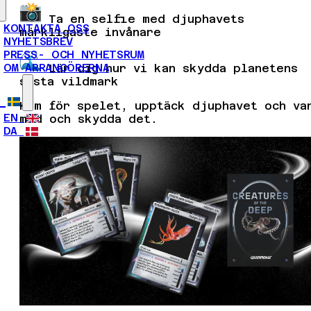
Ta en selfie med djuphavets
KONTAKTA OSS
märkligaste invånare
NYHETSBREV
PRESS- OCH NYHETSRUM
OM ARRANGÖRERNA
Lär dig hur vi kan skydda planetens
sista vildmark
Kom för spelet, upptäck djuphavet och va
EN
med och skydda det.
DA