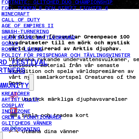
FORTNITE: GLITCHED DUO CHAMPIONSHIP
FGC: TEKKEN 8 OCH STREET FIGHTER 6
MINECRAFT
CALL OF DUTY
AGE OF EMPIRES II
SMASH-TURNERING
På Glitched förvandlar Greenpeace 100
HEARTSTONE BATTLEGROUND
kvadratmeter till en mörk och mystisk
GOALS
värld inspirerad av Arktis djuphav.
ROCKET LEAGUE
POLICY FÖR PRISPENGAR OCH TÄVLINGSVINSTER
Utforska rykande undervattensvulkaner, s
RD FESTIVAL
exklusivt material från vår senaste
RTNERS
expedition och spela världspremiären av
vårt nya samlarkortspel Creatures of the
Deep.
MMUNITY
KREATÖRER
Upptäck märkliga djuphavsvarelser
ARTIST ALLEY
COSPLAY
INDIEZONE
Samla och tradea kort
CREW & FUNKTIONÄRER
GLITCHEDS VÄNNER
GRUPPBOKNING
Utmana dina vänner