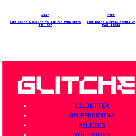
ÄLDRE
NYARE
RARE HOLOS & MARKOOLIO TAR EVOLVING SKIES
RARE HOLOS & PERRA ÖPPNAR XY
TILL GCF
EVOLUTIONS
BILJETTER
GRUPPBOKNING
NYHETER
NYHETSBREV