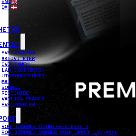
EN
DA
HETER
ENTET
EVENTSCHEMA
AKTIVITETER
EVENTINFO
LAN-DISTRIKTEN
UTOMHUSOMRÅDET
MAT
BOENDE
RESEGUIDE
VANLIGA FRÅGOR
EVENTREGLER
PORT
ROG JOURNEY COUNTER-STRIKE 2
ROG JOURNEY SUMMER 2026 ÖPPET LAN-KVAL