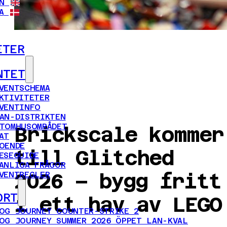
N
A
ETER
NTET
VENTSCHEMA
KTIVITETER
VENTINFO
AN-DISTRIKTEN
TOMHUSOMRÅDET
Brickscale kommer
AT
OENDE
till Glitched
ESEGUIDE
ANLIGA FRÅGOR
2026 – bygg fritt
VENTREGLER
ORT
i ett hav av LEGO
OG JOURNEY COUNTER-STRIKE 2
OG JOURNEY SUMMER 2026 ÖPPET LAN-KVAL