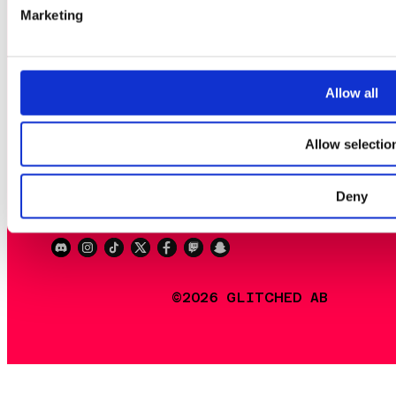
Marketing
OM ARRANGÖRERNA
POLICY FÖR PRISPENGAR OC
TÄVLINGSVINSTER
Allow all
Allow selectio
EN
SV
Deny
DA
©2026 GLITCHED AB