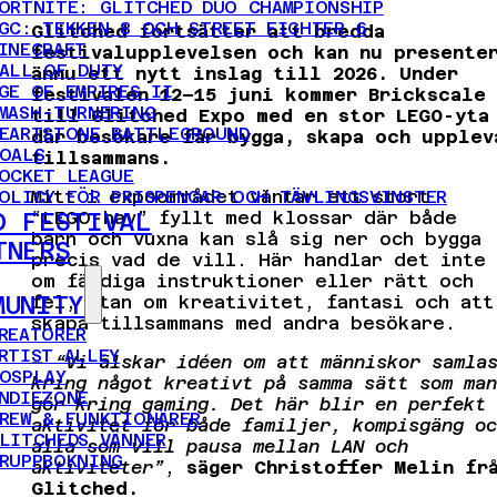
ORTNITE: GLITCHED DUO CHAMPIONSHIP
GC: TEKKEN 8 OCH STREET FIGHTER 6
Glitched fortsätter att bredda
INECRAFT
festivalupplevelsen och kan nu presente
ALL OF DUTY
ännu ett nytt inslag till 2026. Under
GE OF EMPIRES II
festivalen 12–15 juni kommer Brickscale
MASH-TURNERING
till Glitched Expo med en stor LEGO-yta
EARTSTONE BATTLEGROUND
där besökare får bygga, skapa och upplev
OALS
tillsammans.
OCKET LEAGUE
Mitt i expoområdet väntar ett stort
OLICY FÖR PRISPENGAR OCH TÄVLINGSVINSTER
“LEGO-hav” fyllt med klossar där både
D FESTIVAL
barn och vuxna kan slå sig ner och bygga
TNERS
precis vad de vill. Här handlar det inte
om färdiga instruktioner eller rätt och
MUNITY
fel, utan om kreativitet, fantasi och att
skapa tillsammans med andra besökare.
REATÖRER
RTIST ALLEY
–
“Vi älskar idéen om att människor samla
OSPLAY
kring något kreativt på samma sätt som man
NDIEZONE
gör kring gaming. Det här blir en perfekt
REW & FUNKTIONÄRER
aktivitet för både familjer, kompisgäng oc
LITCHEDS VÄNNER
alla som vill pausa mellan LAN och
RUPPBOKNING
aktiviteter”
,
säger Christoffer Melin fr
Glitched.