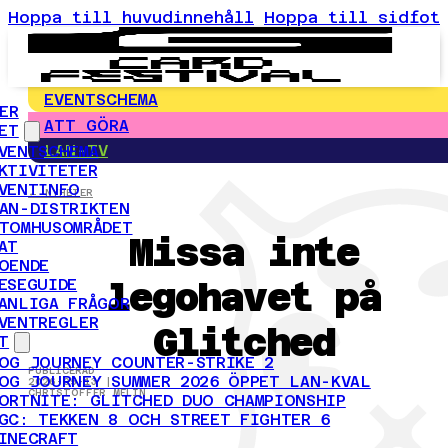
Hoppa till huvudinnehåll
Hoppa till sidfot
EVENTSCHEMA
ER
ATT GÖRA
ET
LAN-TV
VENTSCHEMA
KTIVITETER
VENTINFO
← NYHETER
AN-DISTRIKTEN
TOMHUSOMRÅDET
Missa inte
AT
OENDE
legohavet på
ESEGUIDE
ANLIGA FRÅGOR
VENTREGLER
Glitched
T
OG JOURNEY COUNTER-STRIKE 2
PUBLICERAD
OG JOURNEY SUMMER 2026 ÖPPET LAN-KVAL
2026-05-13 |
CHRISTOFFER MELIN
ORTNITE: GLITCHED DUO CHAMPIONSHIP
GC: TEKKEN 8 OCH STREET FIGHTER 6
INECRAFT