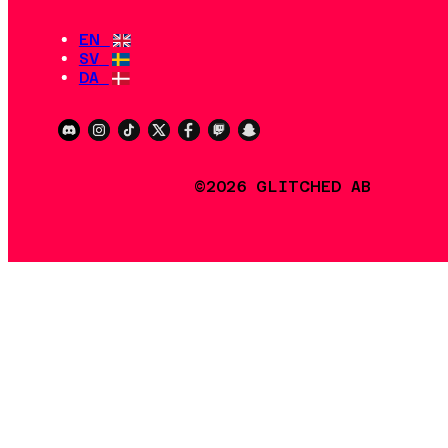
EN
SV
DA
©2026 GLITCHED AB