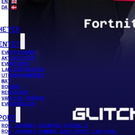
EN
DA
HETER
ENTET
EVENTSCHEMA
AKTIVITETER
EVENTINFO
LAN-DISTRIKTEN
UTOMHUSOMRÅDET
MAT
BOENDE
RESEGUIDE
VANLIGA FRÅGOR
EVENTREGLER
PORT
ROG JOURNEY COUNTER-STRIKE 2
ROG JOURNEY SUMMER 2026 ÖPPET LAN-KVAL