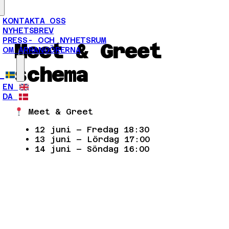
KONTAKTA OSS
NYHETSBREV
PRESS- OCH NYHETSRUM
Meet & Greet
OM ARRANGÖRERNA
schema
EN
DA
Meet & Greet
12 juni – Fredag 18:30
13 juni – Lördag 17:00
14 juni – Söndag 16:00