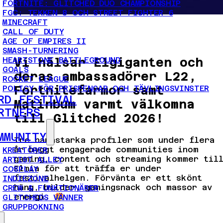
FORTNITE: GLITCHED DUO CHAMPIONSHIP
FGC: TEKKEN 8 OCH STREET FIGHTER 6
MINECRAFT
CALL OF DUTY
AGE OF EMPIRES II
SMASH-TURNERING
HEARTSTONE BATTLEGROUND
Vi hälsar Elgiganten och
GOALS
deras ambassadörer L22,
ROCKET LEAGUE
POLICY FÖR PRISPENGAR OCH TÄVLINGSVINSTER
Fortnitefarmor samt
RD FESTIVAL
Matinbum varmt välkomna
RTNERS
till Glitched 2026!
MMUNITY
Tre namnstarka profiler som under flera
år byggt engagerade communities inom
KREATÖRER
gaming, content och streaming kommer til
ARTIST ALLEY
Elmia för att träffa er under
COSPLAY
festivalhelgen. Förvänta er ett skönt
INDIEZONE
häng, bilder, gamingsnack och massor av
CREW & FUNKTIONÄRER
energi.
GLITCHEDS VÄNNER
GRUPPBOKNING