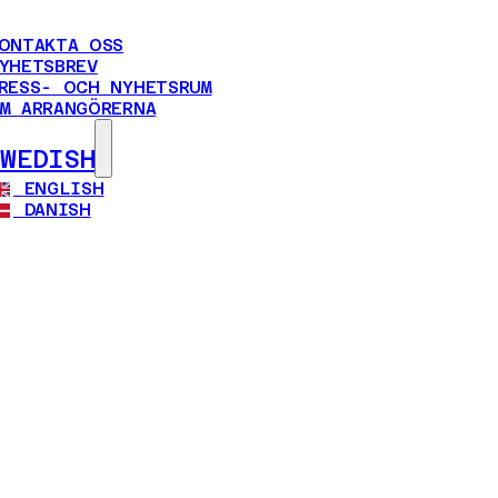
ONTAKTA OSS
YHETSBREV
RESS- OCH NYHETSRUM
M ARRANGÖRERNA
SWEDISH
ENGLISH
DANISH