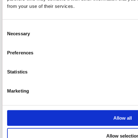
NYHETSBREV
from your use of their services.
BILJETT BATTLE PASS
Consent
Necessary
Selection
EVENTSCHEMA
AKTIVITETER
Preferences
EVENTINFO
LAN-DISTRIKTEN
Statistics
UTOMHUSOMRÅDET
MAT
Marketing
BOENDE
RESEGUIDE
Allow all
VANLIGA FRÅGOR
EVENTREGLER
Allow selectio