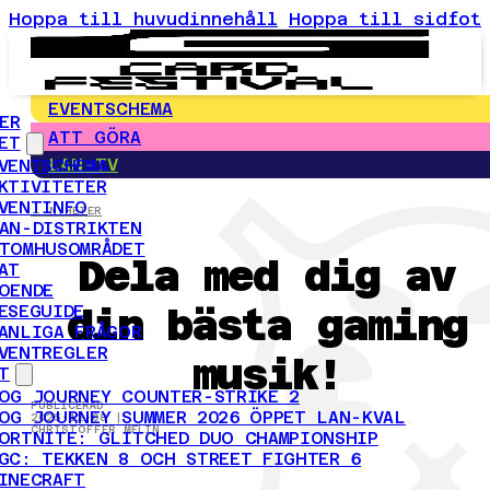
Hoppa till huvudinnehåll
Hoppa till sidfot
EVENTSCHEMA
ER
ATT GÖRA
ET
LAN-TV
VENTSCHEMA
KTIVITETER
VENTINFO
← NYHETER
AN-DISTRIKTEN
TOMHUSOMRÅDET
Dela med dig av
AT
OENDE
din bästa gaming
ESEGUIDE
ANLIGA FRÅGOR
VENTREGLER
musik!
T
OG JOURNEY COUNTER-STRIKE 2
PUBLICERAD
OG JOURNEY SUMMER 2026 ÖPPET LAN-KVAL
2025-12-08 |
CHRISTOFFER MELIN
ORTNITE: GLITCHED DUO CHAMPIONSHIP
GC: TEKKEN 8 OCH STREET FIGHTER 6
INECRAFT