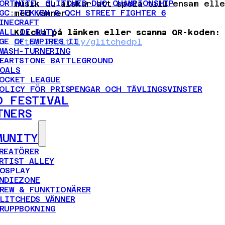
ORTNITE: GLITCHED DUO CHAMPIONSHIP
musik du älskar att spela till ensam elle
GC: TEKKEN 8 OCH STREET FIGHTER 6
med vänner.
INECRAFT
ALL OF DUTY
Klicka på länken eller scanna QR-koden:
GE OF EMPIRES II
https://bit.ly/glitchedpl
MASH-TURNERING
EARTSTONE BATTLEGROUND
OALS
OCKET LEAGUE
OLICY FÖR PRISPENGAR OCH TÄVLINGSVINSTER
D FESTIVAL
TNERS
MUNITY
REATÖRER
RTIST ALLEY
OSPLAY
NDIEZONE
REW & FUNKTIONÄRER
LITCHEDS VÄNNER
RUPPBOKNING