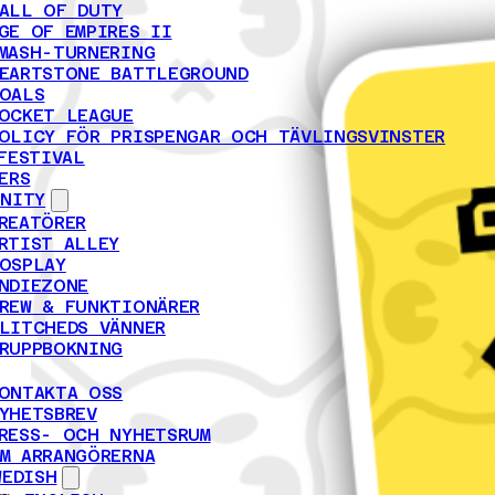
ALL OF DUTY
GE OF EMPIRES II
MASH-TURNERING
EARTSTONE BATTLEGROUND
OALS
OCKET LEAGUE
OLICY FÖR PRISPENGAR OCH TÄVLINGSVINSTER
FESTIVAL
ERS
NITY
REATÖRER
RTIST ALLEY
OSPLAY
NDIEZONE
REW & FUNKTIONÄRER
LITCHEDS VÄNNER
RUPPBOKNING
ONTAKTA OSS
YHETSBREV
RESS- OCH NYHETSRUM
M ARRANGÖRERNA
WEDISH