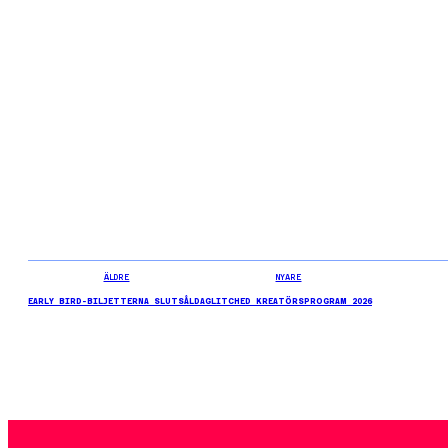
ÄLDRE
NYARE
EARLY BIRD-BILJETTERNA SLUTSÅLDA
GLITCHED KREATÖRSPROGRAM 2026