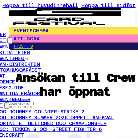
Hoppa till huvudinnehåll
Hoppa till sidfot
EVENTSCHEMA
ER
ATT GÖRA
ET
LAN-TV
VENTSCHEMA
KTIVITETER
VENTINFO
← NYHETER
AN-DISTRIKTEN
TOMHUSOMRÅDET
Ansökan till Crew
AT
OENDE
har öppnat
ESEGUIDE
ANLIGA FRÅGOR
VENTREGLER
PUBLICERAD
2025-10-03 |
T
MARTIN ÖJES
OG JOURNEY COUNTER-STRIKE 2
OG JOURNEY SUMMER 2026 ÖPPET LAN-KVAL
ORTNITE: GLITCHED DUO CHAMPIONSHIP
GC: TEKKEN 8 OCH STREET FIGHTER 6
INECRAFT