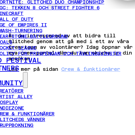
ORTNITE: GLITCHED DUO CHAMPIONSHIP
GC: TEKKEN 8 OCH STREET FIGHTER 6
INECRAFT
ALL OF DUTY
GE OF EMPIRES II
MASH-TURNERING
Är du intresserad av att bidra till
EARTSTONE BATTLEGROUND
Glitched genom att gå med i ett av våra
OALS
Crew-team av volontärer? Idag öppnar vår
OCKET LEAGUE
nya crew-portal där du kan skicka in din
OLICY FÖR PRISPENGAR OCH TÄVLINGSVINSTER
ansökan.
D FESTIVAL
TNERS
Läs mer på sidan
Crew & funktionärer
MUNITY
REATÖRER
RTIST ALLEY
OSPLAY
NDIEZONE
REW & FUNKTIONÄRER
LITCHEDS VÄNNER
RUPPBOKNING