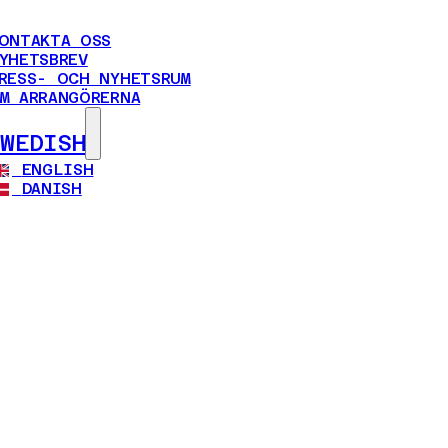
ONTAKTA OSS
YHETSBREV
RESS- OCH NYHETSRUM
M ARRANGÖRERNA
SWEDISH
ENGLISH
DANISH