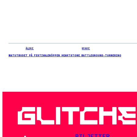
ÄLDRE
NYARE
MATUTBUDET PÅ FESTIVALEN
ÖPPEN HEARTSTONE BATTLEGROUND-TURNERING
BILJETTER