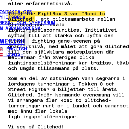
eller erfarenhetsnivå.
ONTAKTA OSS
Temat för FightBox 3 var ”Road to
YHETSBREV
Glitched”
, ett pilotsamarbete mellan
RESS- OCH NYHETSRUM
Glitched och lokala
M ARRANGÖRERNA
fightingspelscommunities. Initiativet
syftar till att stärka och lyfta den
SWEDISH
svenska fighting game-scenen på
gräsrotsnivå, med målet att göra Glitched
ENGLISH
till den självklara mötesplatsen där
DANISH
medlemmar från Sveriges olika
fightingspelsföreningar kan träffas, tävl
och umgås tillsammans på plats.
Som en del av satsningen vann segrarna i
lördagens turneringar i Tekken 8 och
Street Fighter 6 biljetter till årets
Glitched. Inför kommande evenemang vill
vi arrangera fler Road to Glitched-
turneringar runt om i landet och samarbet
med ännu fler lokala
fightingspelsföreningar.
Vi ses på Glitched!