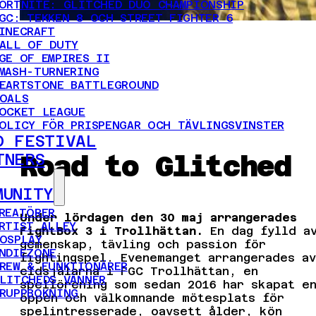
ORTNITE: GLITCHED DUO CHAMPIONSHIP
GC: TEKKEN 8 OCH STREET FIGHTER 6
INECRAFT
ALL OF DUTY
GE OF EMPIRES II
MASH-TURNERING
EARTSTONE BATTLEGROUND
OALS
OCKET LEAGUE
OLICY FÖR PRISPENGAR OCH TÄVLINGSVINSTER
D FESTIVAL
Road to Glitched
TNERS
MUNITY
REATÖRER
Under lördagen den 30 maj arrangerades
RTIST ALLEY
FightBox 3 i Trollhättan.
En dag fylld a
OSPLAY
gemenskap, tävling och passion för
NDIEZONE
fightingspel. Evenemanget arrangerades av
REW & FUNKTIONÄRER
eldsjälarna i FGC Trollhättan, en
LITCHEDS VÄNNER
spelförening som sedan 2016 har skapat e
RUPPBOKNING
öppen och välkomnande mötesplats för
spelintresserade, oavsett ålder, kön