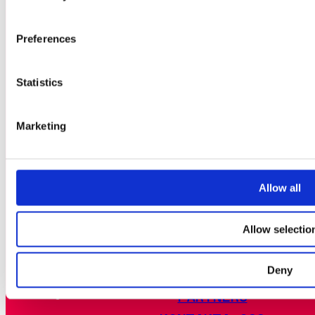
MAT
BOENDE
Preferences
RESEGUIDE
VANLIGA FRÅGOR
Statistics
EVENTREGLER
Marketing
ESPORT
GLITCHED CARD FESTIVAL
Allow all
ARTIST ALLEY
Allow selectio
INDIEZONE
Deny
PARTNERS