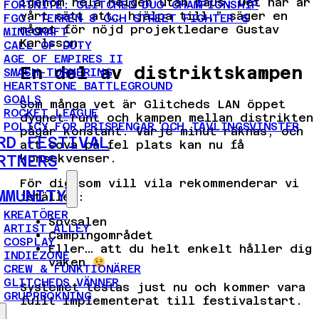
igenom hela helgen utan paus. Det här är
FORTNITE: GLITCHED DUO CHAMPIONSHIP
vårt sätt att… hjälpa till,” säger en
FGC: TEKKEN 8 OCH STREET FIGHTER 6
något för nöjd projektledare Gustav
MINECRAFT
Karlsson.
CALL OF DUTY
AGE OF EMPIRES II
En del av distriktskampen
SMASH-TURNERING
HEARTSTONE BATTLEGROUND
GOALS
Som många vet är Glitcheds LAN öppet
ROCKET LEAGUE
dygnet runt och kampen mellan distrikten
POLICY FÖR PRISPENGAR OCH TÄVLINGSVINSTER
pågår konstant. Varje minut räknas, och
RD FESTIVAL
att sova på fel plats kan nu få
RTNERS
konsekvenser.
För dig som vill vila rekommenderar vi
MMUNITY
istället:
KREATÖRER
Sovsalen
ARTIST ALLEY
Campingområdet
COSPLAY
Eller… att du helt enkelt håller dig
INDIEZONE
vaken
CREW & FUNKTIONÄRER
GLITCHEDS VÄNNER
Systemet testas just nu och kommer vara
GRUPPBOKNING
fullt implementerat till festivalstart.