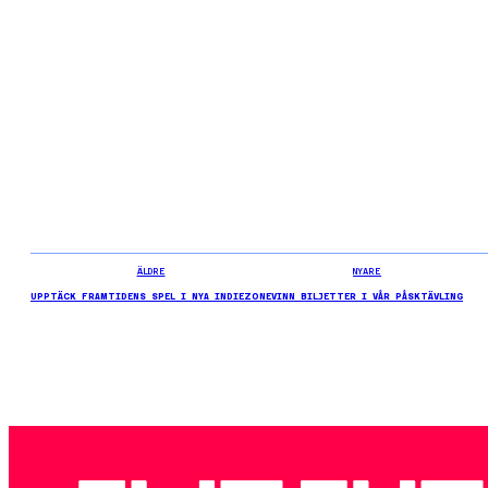
ÄLDRE
NYARE
UPPTÄCK FRAMTIDENS SPEL I NYA INDIEZONE
VINN BILJETTER I VÅR PÅSKTÄVLING