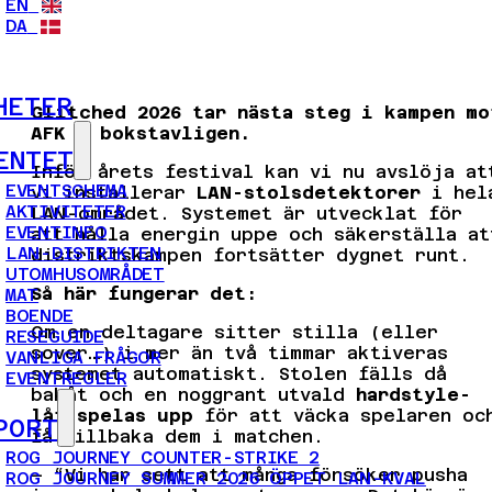
EN
DA
HETER
Glitched 2026 tar nästa steg i kampen mo
AFK – bokstavligen.
ENTET
Inför årets festival kan vi nu avslöja at
EVENTSCHEMA
vi installerar
LAN-stolsdetektorer
i hel
AKTIVITETER
LAN-området. Systemet är utvecklat för
EVENTINFO
att hålla energin uppe och säkerställa at
LAN-DISTRIKTEN
distriktskampen fortsätter dygnet runt.
UTOMHUSOMRÅDET
Så här fungerar det:
MAT
BOENDE
Om en deltagare sitter stilla (eller
RESEGUIDE
sover…) i mer än två timmar aktiveras
VANLIGA FRÅGOR
systemet automatiskt. Stolen fälls då
EVENTREGLER
bakåt och en noggrant utvald
hardstyle-
låt spelas upp
för att väcka spelaren oc
PORT
få tillbaka dem i matchen.
ROG JOURNEY COUNTER-STRIKE 2
– “Vi har sett att många försöker pusha
ROG JOURNEY SUMMER 2026 ÖPPET LAN-KVAL