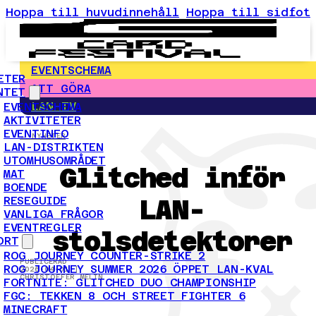
Hoppa till huvudinnehåll
Hoppa till sidfot
EVENTSCHEMA
ETER
ATT GÖRA
NTET
LAN-TV
EVENTSCHEMA
AKTIVITETER
EVENTINFO
← NYHETER
LAN-DISTRIKTEN
UTOMHUSOMRÅDET
Glitched inför
MAT
BOENDE
LAN-
RESEGUIDE
VANLIGA FRÅGOR
EVENTREGLER
stolsdetektorer
ORT
ROG JOURNEY COUNTER-STRIKE 2
PUBLICERAD
ROG JOURNEY SUMMER 2026 ÖPPET LAN-KVAL
2026-04-01 |
CHRISTOFFER MELIN
FORTNITE: GLITCHED DUO CHAMPIONSHIP
FGC: TEKKEN 8 OCH STREET FIGHTER 6
MINECRAFT