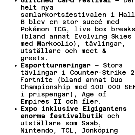
Glitched Card Festival –
De
helt nya
samlarkortsfestivalen i Hall
B blev en stor succé med
Pokémon TCG, live box break
(bland annat Evolving Skies
med Markoolio), tävlingar,
utställare och meet &
greets.
Esportturneringar
– Stora
tävlingar i Counter-Strike 2
Fortnite (bland annat Duo
Championship med 100 000 SE
i prispengar), Age of
Empires II och fler.
Expo inklusive Elgigantens
enorma festivalbutik
och
utställare som Saab,
Nintendo, TCL, Jönköping